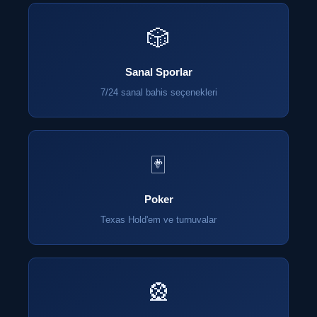
🎲
Sanal Sporlar
7/24 sanal bahis seçenekleri
🃏
Poker
Texas Hold'em ve turnuvalar
🎡