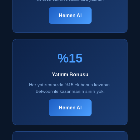
Hemen Al
%15
Yatırım Bonusu
Her yatırımınızda %15 ek bonus kazanın.
Betwoon ile kazanmanın sınırı yok.
Hemen Al