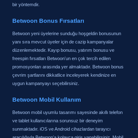
bir yöntemdir.
Betwoon Bonus Fırsatları
Betwoon yeni üyelerine sunduğu hoşgeldin bonusunun
yanı sıra mevcut üyeler için de cazip kampanyalar
düzenlemektedir. Kayıp bonusu, yatırım bonusu ve
freespin fırsatları Betwoon'un en çok tercih edilen
promosyonları arasında yer almaktadır. Betwoon bonus
çevrim şartlarını dikkatlice inceleyerek kendinize en
uygun kampanyayı seçebilirsiniz.
Betwoon Mobil Kullanım
Betwoon mobil uyumlu tasarımı sayesinde akıllı telefon
ve tablet kullanıcılarına sorunsuz bir deneyim
sunmaktadır. iOS ve Android cihazlardan tarayıcı
aracılığıyla Betwoon'a kolayca giriş yapabilirsiniz. Mobil