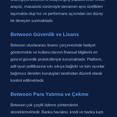
arayüz, masaüstü sürümüyle tamamen aynı özellikleri
taşımakta olup hız ve performans açısından üst düzey
bir deneyim sunmaktadır.
Betwoon Güvenlik ve Lisans
Betwoon uluslararası lisansı çerçevesinde faaliyet
göstermekte ve kullanıcılarının finansal bilgilerini en
güncel güvenlik protokolleriyle korumaktadır. Platform,
adil oyun politikasına sıkı sıkıya bağlıdır ve tüm oyunlar
bağımsız denetim kuruluşları tarafından düzenli olarak
kontrol edilmektedir.
Betwoon Para Yatırma ve Çekme
Betwoon çok çeşitli ödeme yöntemlerini
desteklemektedir. Banka havalesi, kredi ve banka kartı