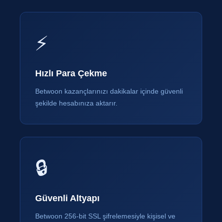
⚡
Hızlı Para Çekme
Betwoon kazançlarınızı dakikalar içinde güvenli
şekilde hesabınıza aktarır.
🔒
Güvenli Altyapı
Betwoon 256-bit SSL şifrelemesiyle kişisel ve