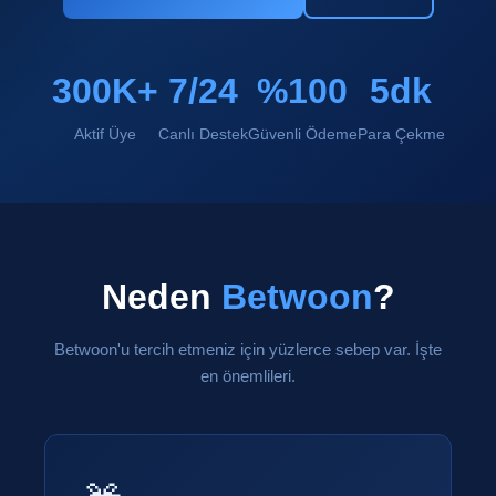
300K+
7/24
%100
5dk
Aktif Üye
Canlı Destek
Güvenli Ödeme
Para Çekme
Neden
Betwoon
?
Betwoon'u tercih etmeniz için yüzlerce sebep var. İşte
en önemlileri.