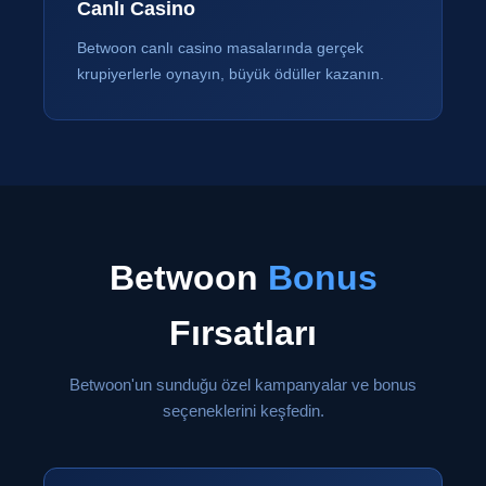
Canlı Casino
Betwoon canlı casino masalarında gerçek
krupiyerlerle oynayın, büyük ödüller kazanın.
Betwoon
Bonus
Fırsatları
Betwoon'un sunduğu özel kampanyalar ve bonus
seçeneklerini keşfedin.