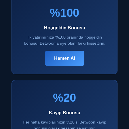
%100
Hoşgeldin Bonusu
İlk yatırımınıza %100 oranında hoşgeldin
bonusu. Betwoon'a üye olun, farkı hissettirin.
Hemen Al
%20
Kayıp Bonusu
Her hafta kayıplarınızın %20'si Betwoon kayıp
bonusu olarak hesabınıza yatırılır.