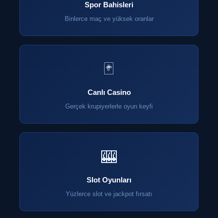
Spor Bahisleri
Binlerce maç ve yüksek oranlar
🃏
Canlı Casino
Gerçek krupiyerlerle oyun keyfi
🎰
Slot Oyunları
Yüzlerce slot ve jackpot fırsatı