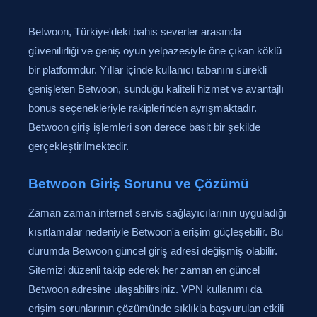
Betwoon, Türkiye'deki bahis severler arasında
güvenilirliği ve geniş oyun yelpazesiyle öne çıkan köklü
bir platformdur. Yıllar içinde kullanıcı tabanını sürekli
genişleten Betwoon, sunduğu kaliteli hizmet ve avantajlı
bonus seçenekleriyle rakiplerinden ayrışmaktadır.
Betwoon giriş işlemleri son derece basit bir şekilde
gerçekleştirilmektedir.
Betwoon Giriş Sorunu ve Çözümü
Zaman zaman internet servis sağlayıcılarının uyguladığı
kısıtlamalar nedeniyle Betwoon'a erişim güçleşebilir. Bu
durumda Betwoon güncel giriş adresi değişmiş olabilir.
Sitemizi düzenli takip ederek her zaman en güncel
Betwoon adresine ulaşabilirsiniz. VPN kullanımı da
erişim sorunlarının çözümünde sıklıkla başvurulan etkili