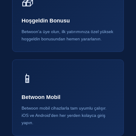
🎁
Hoşgeldin Bonusu
Betwoon'a üye olun, ilk yatırımınıza özel yüksek
hoşgeldin bonusundan hemen yararlanın.
📱
Betwoon Mobil
Betwoon mobil cihazlarla tam uyumlu çalışır.
iOS ve Android'den her yerden kolayca giriş
yapın.