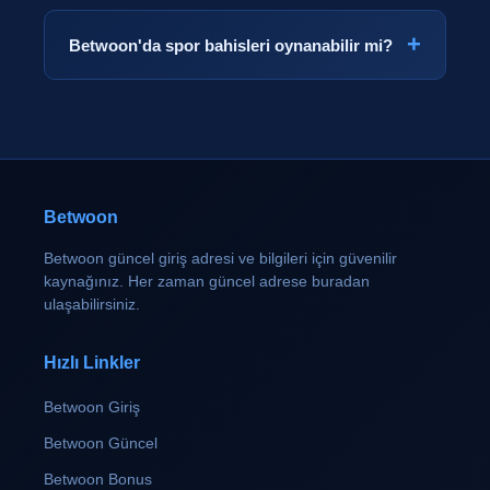
Betwoon yasal kısıtlamalar nedeniyle zaman
zaman adres değişikliğine gidebilmektedir. Güncel
Betwoon'da spor bahisleri oynanabilir mi?
adrese her zaman sitemizden ulaşabilirsiniz.
Betwoon geniş spor bahisleri seçeneği
sunmaktadır. Futbol, basketbol, tenis ve daha
fazlası için bahis yapabilirsiniz.
Betwoon
Betwoon güncel giriş adresi ve bilgileri için güvenilir
kaynağınız. Her zaman güncel adrese buradan
ulaşabilirsiniz.
Hızlı Linkler
Betwoon Giriş
Betwoon Güncel
Betwoon Bonus