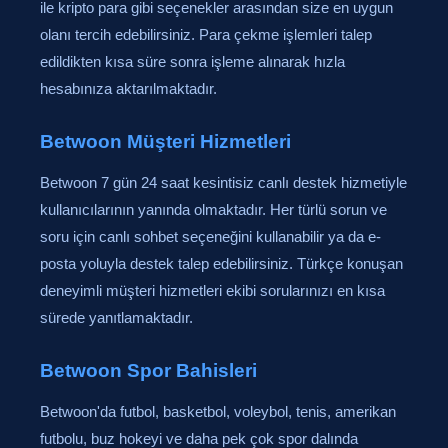
ile kripto para gibi seçenekler arasından size en uygun
olanı tercih edebilirsiniz. Para çekme işlemleri talep
edildikten kısa süre sonra işleme alınarak hızla
hesabınıza aktarılmaktadır.
Betwoon Müşteri Hizmetleri
Betwoon 7 gün 24 saat kesintisiz canlı destek hizmetiyle
kullanıcılarının yanında olmaktadır. Her türlü sorun ve
soru için canlı sohbet seçeneğini kullanabilir ya da e-
posta yoluyla destek talep edebilirsiniz. Türkçe konuşan
deneyimli müşteri hizmetleri ekibi sorularınızı en kısa
sürede yanıtlamaktadır.
Betwoon Spor Bahisleri
Betwoon'da futbol, basketbol, voleybol, tenis, amerikan
futbolu, buz hokeyi ve daha pek çok spor dalında