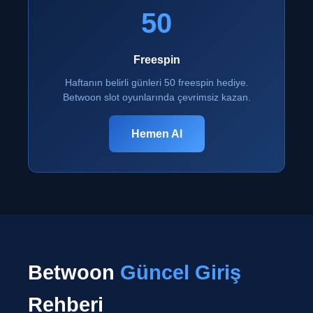
50
Freespin
Haftanın belirli günleri 50 freespin hediye.
Betwoon slot oyunlarında çevrimsiz kazan.
Hemen Al
Betwoon
Güncel Giriş
Rehberi