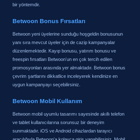
bir yöntemdir.
Betwoon Bonus Fırsatları
Betwoon yeni üyelerine sunduğu hoşgeldin bonusunun
yanı sıra mevcut üyeler için de cazip kampanyalar
düzenlemektedir. Kayıp bonusu, yatırım bonusu ve
freespin fırsatları Betwoon'un en çok tercih edilen
promosyonları arasında yer almaktadır. Betwoon bonus
çevrim şartlarını dikkatlice inceleyerek kendinize en
uygun kampanyayı seçebilirsiniz.
Betwoon Mobil Kullanım
Betwoon mobil uyumlu tasarımı sayesinde akıllı telefon
ve tablet kullanıcılarına sorunsuz bir deneyim
sunmaktadır. iOS ve Android cihazlardan tarayıcı
aracılığıyla Betwoon'a kolayca giriş yapabilirsiniz. Mobil