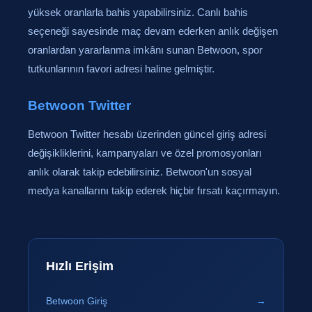
yüksek oranlarla bahis yapabilirsiniz. Canlı bahis
seçeneği sayesinde maç devam ederken anlık değişen
oranlardan yararlanma imkânı sunan Betwoon, spor
tutkunlarının favori adresi haline gelmiştir.
Betwoon Twitter
Betwoon Twitter hesabı üzerinden güncel giriş adresi
değişikliklerini, kampanyaları ve özel promosyonları
anlık olarak takip edebilirsiniz. Betwoon'un sosyal
medya kanallarını takip ederek hiçbir fırsatı kaçırmayın.
Hızlı Erişim
Betwoon Giriş