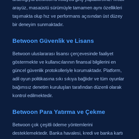
arayüz, masaüstü sürümüyle tamamen aynı özellikleri
taşımakta olup hız ve performans açısından üst düzey
bir deneyim sunmaktadır.
Betwoon Güvenlik ve Lisans
Betwoon uluslararası lisansı çerçevesinde faaliyet
göstermekte ve kullanıcılarının finansal bilgilerini en
güncel güvenlik protokolleriyle korumaktadır. Platform,
adil oyun politikasına sıkı sıkıya bağlıdır ve tüm oyunlar
bağımsız denetim kuruluşları tarafından düzenli olarak
kontrol edilmektedir.
Betwoon Para Yatırma ve Çekme
Betwoon çok çeşitli ödeme yöntemlerini
desteklemektedir. Banka havalesi, kredi ve banka kartı