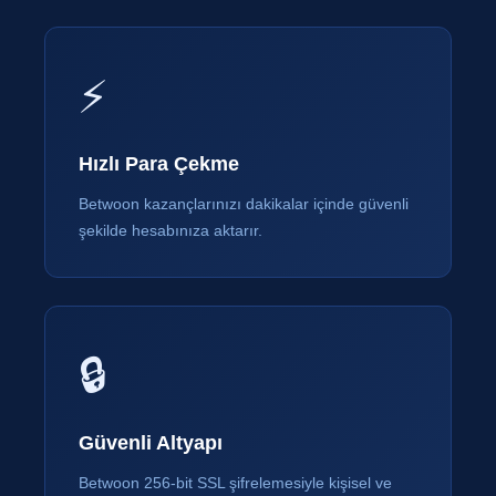
⚡
Hızlı Para Çekme
Betwoon kazançlarınızı dakikalar içinde güvenli
şekilde hesabınıza aktarır.
🔒
Güvenli Altyapı
Betwoon 256-bit SSL şifrelemesiyle kişisel ve