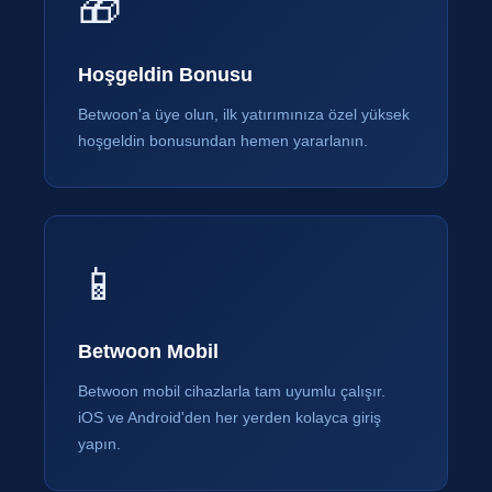
🎁
Hoşgeldin Bonusu
Betwoon'a üye olun, ilk yatırımınıza özel yüksek
hoşgeldin bonusundan hemen yararlanın.
📱
Betwoon Mobil
Betwoon mobil cihazlarla tam uyumlu çalışır.
iOS ve Android'den her yerden kolayca giriş
yapın.