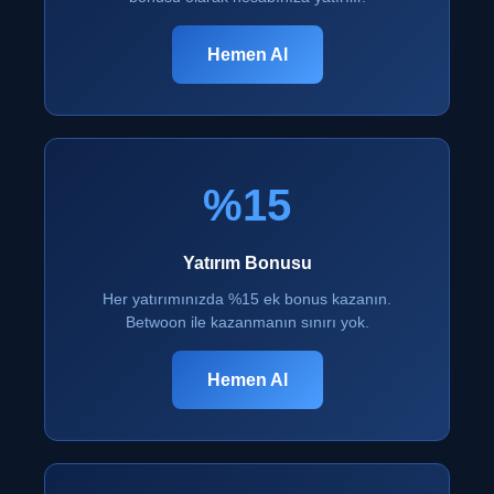
Hemen Al
%15
Yatırım Bonusu
Her yatırımınızda %15 ek bonus kazanın.
Betwoon ile kazanmanın sınırı yok.
Hemen Al