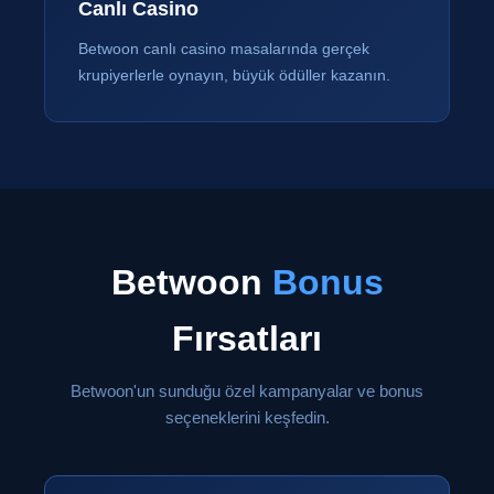
Canlı Casino
Betwoon canlı casino masalarında gerçek
krupiyerlerle oynayın, büyük ödüller kazanın.
Betwoon
Bonus
Fırsatları
Betwoon'un sunduğu özel kampanyalar ve bonus
seçeneklerini keşfedin.