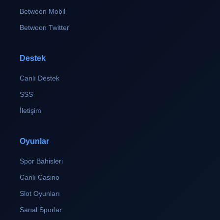
Betwoon Mobil
Betwoon Twitter
Destek
Canlı Destek
SSS
İletişim
Oyunlar
Spor Bahisleri
Canlı Casino
Slot Oyunları
Sanal Sporlar