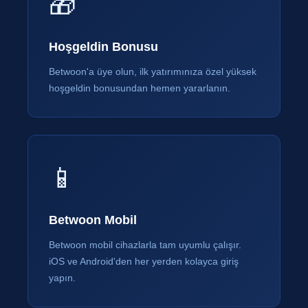
🎁
Hoşgeldin Bonusu
Betwoon'a üye olun, ilk yatırımınıza özel yüksek
hoşgeldin bonusundan hemen yararlanın.
📱
Betwoon Mobil
Betwoon mobil cihazlarla tam uyumlu çalışır.
iOS ve Android'den her yerden kolayca giriş
yapın.