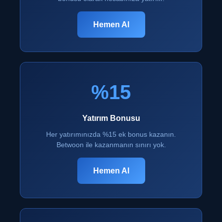
Hemen Al
%15
Yatırım Bonusu
Her yatırımınızda %15 ek bonus kazanın.
Betwoon ile kazanmanın sınırı yok.
Hemen Al