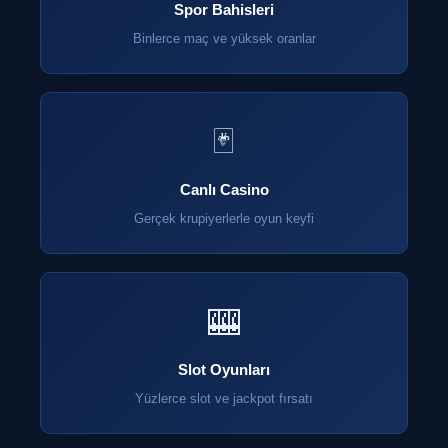
Spor Bahisleri
Binlerce maç ve yüksek oranlar
🃏
Canlı Casino
Gerçek krupiyerlerle oyun keyfi
🎰
Slot Oyunları
Yüzlerce slot ve jackpot fırsatı