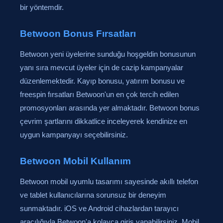
bir yöntemdir.
Betwoon Bonus Fırsatları
Betwoon yeni üyelerine sunduğu hoşgeldin bonusunun
yanı sıra mevcut üyeler için de cazip kampanyalar
düzenlemektedir. Kayıp bonusu, yatırım bonusu ve
freespin fırsatları Betwoon'un en çok tercih edilen
promosyonları arasında yer almaktadır. Betwoon bonus
çevrim şartlarını dikkatlice inceleyerek kendinize en
uygun kampanyayı seçebilirsiniz.
Betwoon Mobil Kullanım
Betwoon mobil uyumlu tasarımı sayesinde akıllı telefon
ve tablet kullanıcılarına sorunsuz bir deneyim
sunmaktadır. iOS ve Android cihazlardan tarayıcı
aracılığıyla Betwoon'a kolayca giriş yapabilirsiniz. Mobil