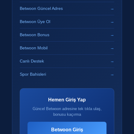
Betwoon Güncel Adres
Betwoon Üye Ol
Betwoon Bonus
Betwoon Mobil
Canlı Destek
Spor Bahisleri
Hemen Giriş Yap
Güncel Betwoon adresine tek tıkla ulaş,
bonusu kaçırma
Betwoon Giriş