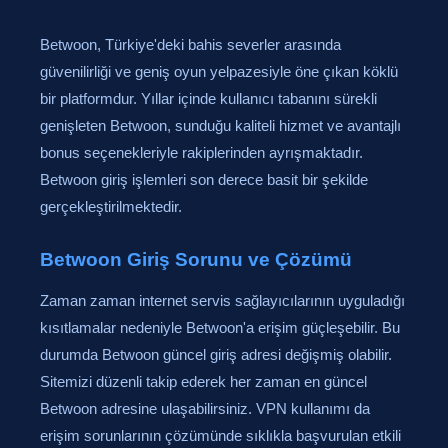
Betwoon, Türkiye'deki bahis severler arasında
güvenilirliği ve geniş oyun yelpazesiyle öne çıkan köklü
bir platformdur. Yıllar içinde kullanıcı tabanını sürekli
genişleten Betwoon, sunduğu kaliteli hizmet ve avantajlı
bonus seçenekleriyle rakiplerinden ayrışmaktadır.
Betwoon giriş işlemleri son derece basit bir şekilde
gerçekleştirilmektedir.
Betwoon Giriş Sorunu ve Çözümü
Zaman zaman internet servis sağlayıcılarının uyguladığı
kısıtlamalar nedeniyle Betwoon'a erişim güçleşebilir. Bu
durumda Betwoon güncel giriş adresi değişmiş olabilir.
Sitemizi düzenli takip ederek her zaman en güncel
Betwoon adresine ulaşabilirsiniz. VPN kullanımı da
erişim sorunlarının çözümünde sıklıkla başvurulan etkili