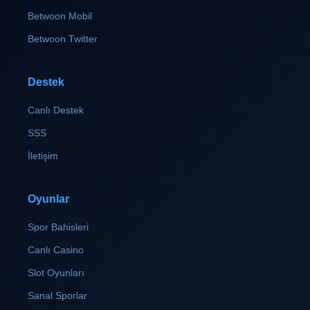
Betwoon Mobil
Betwoon Twitter
Destek
Canlı Destek
SSS
İletişim
Oyunlar
Spor Bahisleri
Canlı Casino
Slot Oyunları
Sanal Sporlar