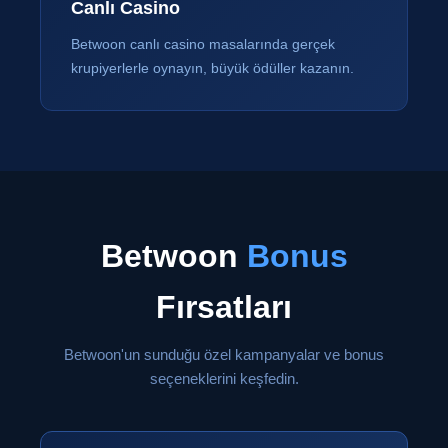
Canlı Casino
Betwoon canlı casino masalarında gerçek
krupiyerlerle oynayın, büyük ödüller kazanın.
Betwoon
Bonus
Fırsatları
Betwoon'un sunduğu özel kampanyalar ve bonus
seçeneklerini keşfedin.