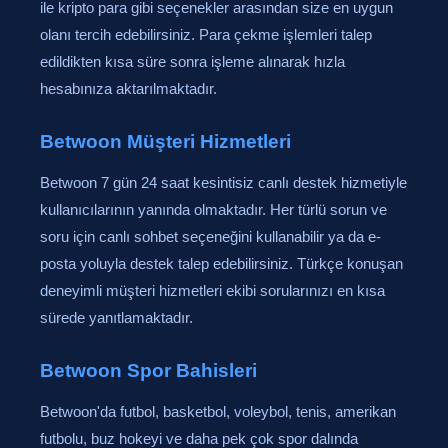
ile kripto para gibi seçenekler arasından size en uygun
olanı tercih edebilirsiniz. Para çekme işlemleri talep
edildikten kısa süre sonra işleme alınarak hızla
hesabınıza aktarılmaktadır.
Betwoon Müşteri Hizmetleri
Betwoon 7 gün 24 saat kesintisiz canlı destek hizmetiyle
kullanıcılarının yanında olmaktadır. Her türlü sorun ve
soru için canlı sohbet seçeneğini kullanabilir ya da e-
posta yoluyla destek talep edebilirsiniz. Türkçe konuşan
deneyimli müşteri hizmetleri ekibi sorularınızı en kısa
sürede yanıtlamaktadır.
Betwoon Spor Bahisleri
Betwoon'da futbol, basketbol, voleybol, tenis, amerikan
futbolu, buz hokeyi ve daha pek çok spor dalında