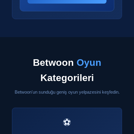
Betwoon
Oyun
Kategorileri
Betwoon'un sunduğu geniş oyun yelpazesini keşfedin.
⚽