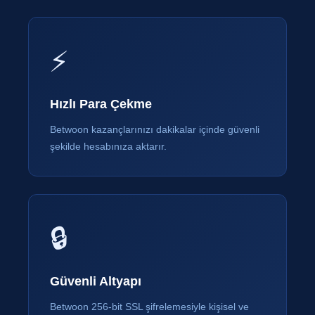
⚡
Hızlı Para Çekme
Betwoon kazançlarınızı dakikalar içinde güvenli
şekilde hesabınıza aktarır.
🔒
Güvenli Altyapı
Betwoon 256-bit SSL şifrelemesiyle kişisel ve