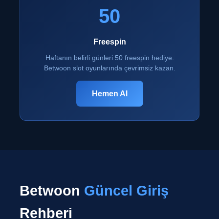
50
Freespin
Haftanın belirli günleri 50 freespin hediye.
Betwoon slot oyunlarında çevrimsiz kazan.
Hemen Al
Betwoon
Güncel Giriş
Rehberi