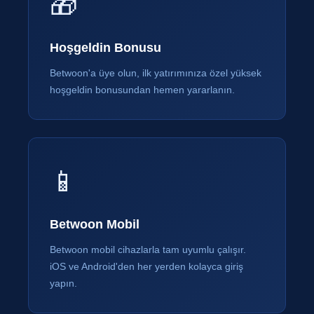
🎁
Hoşgeldin Bonusu
Betwoon'a üye olun, ilk yatırımınıza özel yüksek
hoşgeldin bonusundan hemen yararlanın.
📱
Betwoon Mobil
Betwoon mobil cihazlarla tam uyumlu çalışır.
iOS ve Android'den her yerden kolayca giriş
yapın.