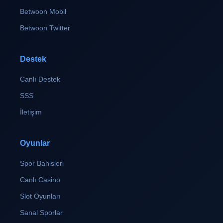
Betwoon Mobil
Betwoon Twitter
Destek
Canlı Destek
SSS
İletişim
Oyunlar
Spor Bahisleri
Canlı Casino
Slot Oyunları
Sanal Sporlar