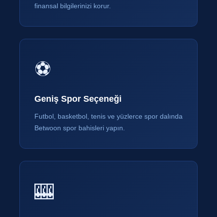
finansal bilgilerinizi korur.
⚽
Geniş Spor Seçeneği
Futbol, basketbol, tenis ve yüzlerce spor dalında
Betwoon spor bahisleri yapın.
🎰