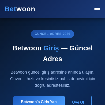
Bet
woon
GÜNCEL ADRES 2026
Betwoon
Giriş
— Güncel
Adres
Betwoon güncel giriş adresine anında ulaşın.
Güvenli, hızlı ve kesintisiz bahis deneyimi için
doğru adrestesiniz.
Betwoon'a Giriş Yap
Üye Ol