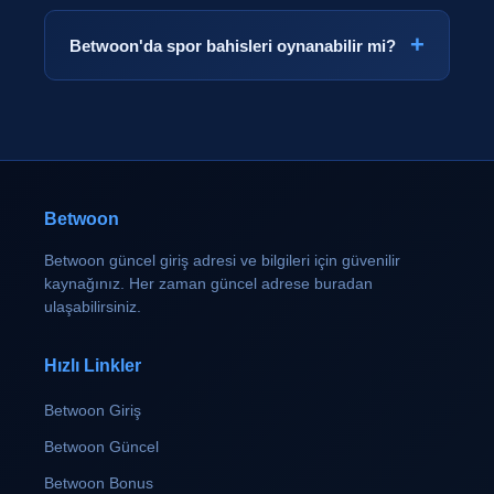
Betwoon yasal kısıtlamalar nedeniyle zaman
zaman adres değişikliğine gidebilmektedir. Güncel
Betwoon'da spor bahisleri oynanabilir mi?
adrese her zaman sitemizden ulaşabilirsiniz.
Betwoon geniş spor bahisleri seçeneği
sunmaktadır. Futbol, basketbol, tenis ve daha
fazlası için bahis yapabilirsiniz.
Betwoon
Betwoon güncel giriş adresi ve bilgileri için güvenilir
kaynağınız. Her zaman güncel adrese buradan
ulaşabilirsiniz.
Hızlı Linkler
Betwoon Giriş
Betwoon Güncel
Betwoon Bonus