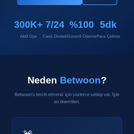
300K+
7/24
%100
5dk
Aktif Üye
Canlı Destek
Güvenli Ödeme
Para Çekme
Neden
Betwoon
?
Betwoon'u tercih etmeniz için yüzlerce sebep var. İşte
en önemlileri.