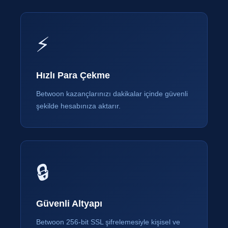
⚡
Hızlı Para Çekme
Betwoon kazançlarınızı dakikalar içinde güvenli
şekilde hesabınıza aktarır.
🔒
Güvenli Altyapı
Betwoon 256-bit SSL şifrelemesiyle kişisel ve