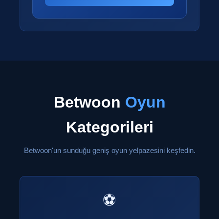
Betwoon
Oyun
Kategorileri
Betwoon'un sunduğu geniş oyun yelpazesini keşfedin.
⚽