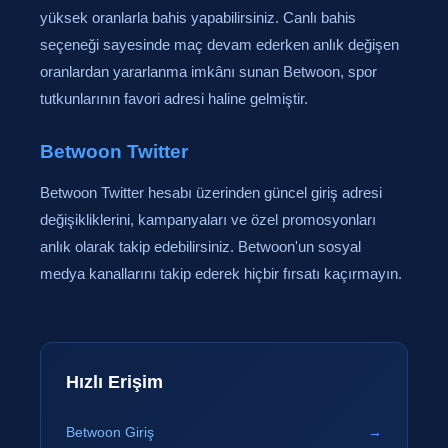
yüksek oranlarla bahis yapabilirsiniz. Canlı bahis
seçeneği sayesinde maç devam ederken anlık değişen
oranlardan yararlanma imkânı sunan Betwoon, spor
tutkunlarının favori adresi haline gelmiştir.
Betwoon Twitter
Betwoon Twitter hesabı üzerinden güncel giriş adresi
değişikliklerini, kampanyaları ve özel promosyonları
anlık olarak takip edebilirsiniz. Betwoon'un sosyal
medya kanallarını takip ederek hiçbir fırsatı kaçırmayın.
Hızlı Erişim
Betwoon Giriş