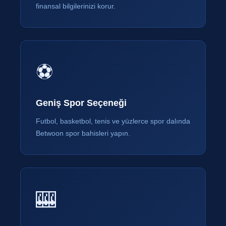
finansal bilgilerinizi korur.
⚽
Geniş Spor Seçeneği
Futbol, basketbol, tenis ve yüzlerce spor dalında
Betwoon spor bahisleri yapın.
🎰