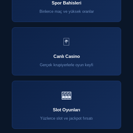
Spor Bahisleri
Binlerce maç ve yüksek oranlar
🃏
Canlı Casino
Gerçek krupiyerlerle oyun keyfi
🎰
Slot Oyunları
Yüzlerce slot ve jackpot fırsatı