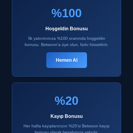
%100
Hoşgeldin Bonusu
İlk yatırımınıza %100 oranında hoşgeldin
bonusu. Betwoon'a üye olun, farkı hissettirin.
Hemen Al
%20
Kayıp Bonusu
Her hafta kayıplarınızın %20'si Betwoon kayıp
bonusu olarak hesabınıza yatırılır.