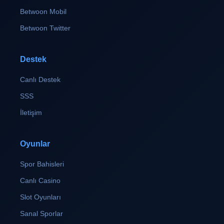
Betwoon Mobil
Betwoon Twitter
Destek
Canlı Destek
SSS
İletişim
Oyunlar
Spor Bahisleri
Canlı Casino
Slot Oyunları
Sanal Sporlar