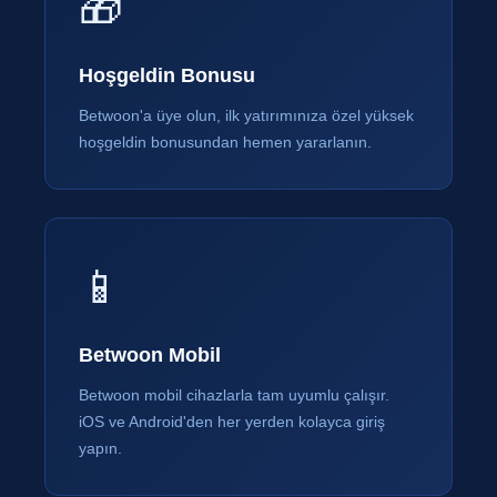
🎁
Hoşgeldin Bonusu
Betwoon'a üye olun, ilk yatırımınıza özel yüksek
hoşgeldin bonusundan hemen yararlanın.
📱
Betwoon Mobil
Betwoon mobil cihazlarla tam uyumlu çalışır.
iOS ve Android'den her yerden kolayca giriş
yapın.