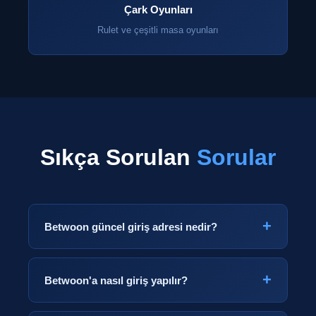
Çark Oyunları
Rulet ve çeşitli masa oyunları
Sıkça Sorulan
Sorular
Betwoon güncel giriş adresi nedir?
Betwoon güncel giriş adresi
tr.453betwoonresmi.com olarak güncellenmektedir.
Betwoon'a nasıl giriş yapılır?
Siteye erişim sorunu yaşadığınızda bu adresi
kullanabilirsiniz.
Betwoon'a giriş yapmak için güncel adresi