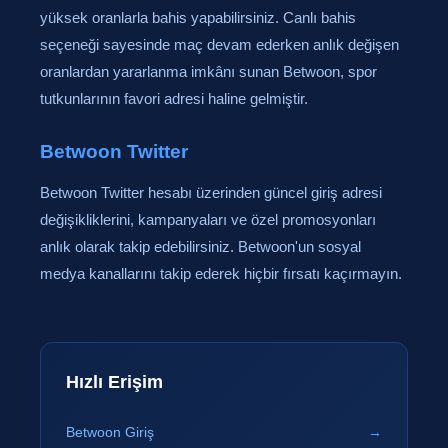
yüksek oranlarla bahis yapabilirsiniz. Canlı bahis
seçeneği sayesinde maç devam ederken anlık değişen
oranlardan yararlanma imkânı sunan Betwoon, spor
tutkunlarının favori adresi haline gelmiştir.
Betwoon Twitter
Betwoon Twitter hesabı üzerinden güncel giriş adresi
değişikliklerini, kampanyaları ve özel promosyonları
anlık olarak takip edebilirsiniz. Betwoon'un sosyal
medya kanallarını takip ederek hiçbir fırsatı kaçırmayın.
Hızlı Erişim
Betwoon Giriş