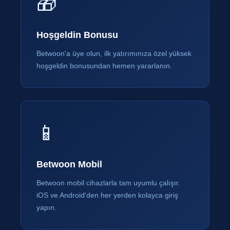
🎁
Hoşgeldin Bonusu
Betwoon'a üye olun, ilk yatırımınıza özel yüksek
hoşgeldin bonusundan hemen yararlanın.
📱
Betwoon Mobil
Betwoon mobil cihazlarla tam uyumlu çalışır.
iOS ve Android'den her yerden kolayca giriş
yapın.