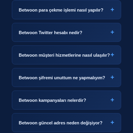
Betwoon banka havalesi, kredi kartı ve kripto para
gibi çeşitli ödeme yöntemlerini desteklemektedir.
Betwoon para çekme işlemi nasıl yapılır?
Betwoon hesabınızdan para çekmek için cüzdanım
bölümüne gidin ve çekim talebinizi oluşturun.
Betwoon Twitter hesabı nedir?
Betwoon güncel adres ve kampanya duyuruları
için resmi Twitter hesabını takip edebilirsiniz.
Betwoon müşteri hizmetlerine nasıl ulaşılır?
Betwoon canlı destek hattı 7/24 hizmet
vermektedir. Siteye girerek canlı sohbet
Betwoon şifremi unuttum ne yapmalıyım?
başlatabilirsiniz.
Betwoon giriş sayfasındaki şifremi unuttum
seçeneğine tıklayarak e-posta adresinize sıfırlama
Betwoon kampanyaları nelerdir?
bağlantısı alabilirsiniz.
Betwoon yatırım bonusu, kayıp bonusu, freespin
ve özel kampanyalar gibi çeşitli promosyonlar
Betwoon güncel adres neden değişiyor?
sunmaktadır.