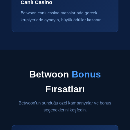
Canlı Casino
Betwoon canlı casino masalarında gerçek
krupiyerlerle oynayın, büyük ödüller kazanın.
Betwoon
Bonus
Fırsatları
Betwoon'un sunduğu özel kampanyalar ve bonus
seçeneklerini keşfedin.