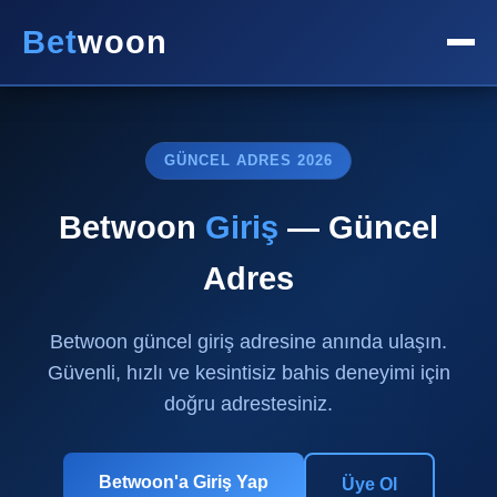
Bet
woon
GÜNCEL ADRES 2026
Betwoon
Giriş
— Güncel
Adres
Betwoon güncel giriş adresine anında ulaşın.
Güvenli, hızlı ve kesintisiz bahis deneyimi için
doğru adrestesiniz.
Betwoon'a Giriş Yap
Üye Ol