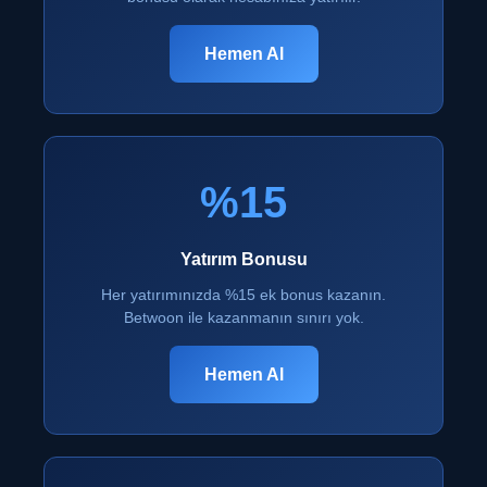
Hemen Al
%15
Yatırım Bonusu
Her yatırımınızda %15 ek bonus kazanın.
Betwoon ile kazanmanın sınırı yok.
Hemen Al