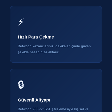
⚡
Hızlı Para Çekme
Betwoon kazançlarınızı dakikalar içinde güvenli
şekilde hesabınıza aktarır.
🔒
Güvenli Altyapı
Betwoon 256-bit SSL şifrelemesiyle kişisel ve