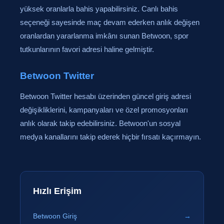
yüksek oranlarla bahis yapabilirsiniz. Canlı bahis
seçeneği sayesinde maç devam ederken anlık değişen
oranlardan yararlanma imkânı sunan Betwoon, spor
tutkunlarının favori adresi haline gelmiştir.
Betwoon Twitter
Betwoon Twitter hesabı üzerinden güncel giriş adresi
değişikliklerini, kampanyaları ve özel promosyonları
anlık olarak takip edebilirsiniz. Betwoon'un sosyal
medya kanallarını takip ederek hiçbir fırsatı kaçırmayın.
Hızlı Erişim
Betwoon Giriş