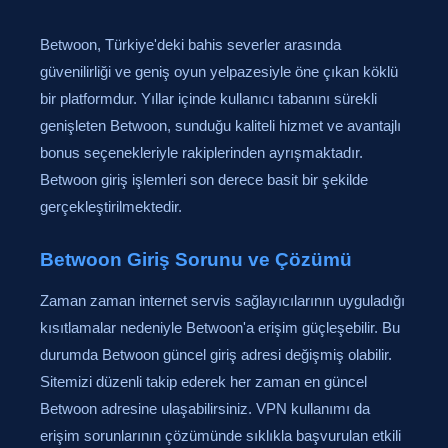
Betwoon, Türkiye'deki bahis severler arasında
güvenilirliği ve geniş oyun yelpazesiyle öne çıkan köklü
bir platformdur. Yıllar içinde kullanıcı tabanını sürekli
genişleten Betwoon, sunduğu kaliteli hizmet ve avantajlı
bonus seçenekleriyle rakiplerinden ayrışmaktadır.
Betwoon giriş işlemleri son derece basit bir şekilde
gerçekleştirilmektedir.
Betwoon Giriş Sorunu ve Çözümü
Zaman zaman internet servis sağlayıcılarının uyguladığı
kısıtlamalar nedeniyle Betwoon'a erişim güçleşebilir. Bu
durumda Betwoon güncel giriş adresi değişmiş olabilir.
Sitemizi düzenli takip ederek her zaman en güncel
Betwoon adresine ulaşabilirsiniz. VPN kullanımı da
erişim sorunlarının çözümünde sıklıkla başvurulan etkili