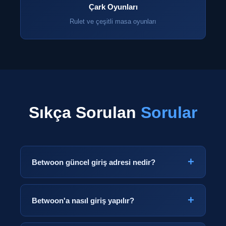
Çark Oyunları
Rulet ve çeşitli masa oyunları
Sıkça Sorulan
Sorular
Betwoon güncel giriş adresi nedir?
Betwoon güncel giriş adresi
tr.453betwoonresmi.com olarak güncellenmektedir.
Betwoon'a nasıl giriş yapılır?
Siteye erişim sorunu yaşadığınızda bu adresi
kullanabilirsiniz.
Betwoon'a giriş yapmak için güncel adresi