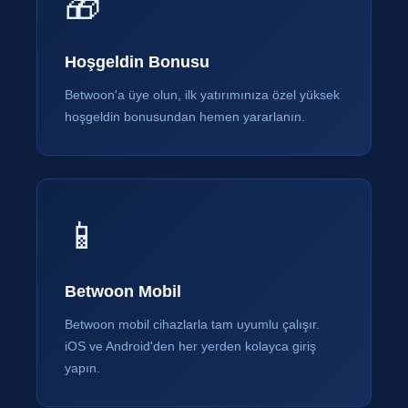
🎁
Hoşgeldin Bonusu
Betwoon'a üye olun, ilk yatırımınıza özel yüksek
hoşgeldin bonusundan hemen yararlanın.
📱
Betwoon Mobil
Betwoon mobil cihazlarla tam uyumlu çalışır.
iOS ve Android'den her yerden kolayca giriş
yapın.