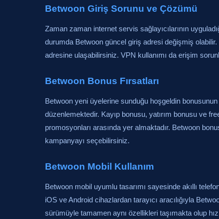
Betwoon Giriş Sorunu ve Çözümü
Zaman zaman internet servis sağlayıcılarının uyguladığ
durumda Betwoon güncel giriş adresi değişmiş olabilir
adresine ulaşabilirsiniz. VPN kullanımı da erişim sorun
Betwoon Bonus Fırsatları
Betwoon yeni üyelerine sunduğu hoşgeldin bonusunun 
düzenlemektedir. Kayıp bonusu, yatırım bonusu ve frees
promosyonları arasında yer almaktadır. Betwoon bonus 
kampanyayı seçebilirsiniz.
Betwoon Mobil Kullanım
Betwoon mobil uyumlu tasarımı sayesinde akıllı telefon
iOS ve Android cihazlardan tarayıcı aracılığıyla Betwoo
sürümüyle tamamen aynı özellikleri taşımakta olup hı