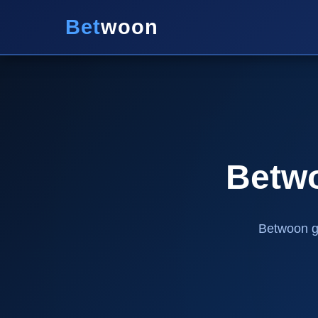
Bet
woon
Betw
Betwoon gü