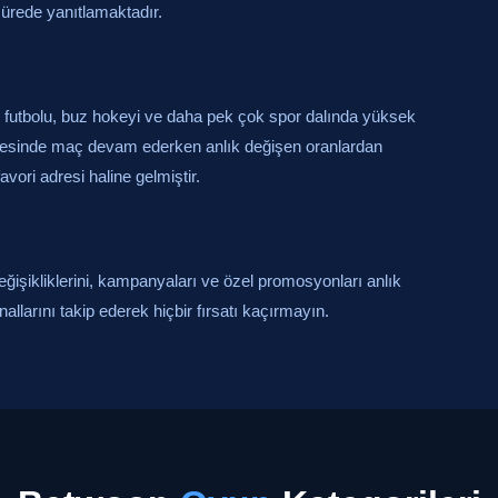
sürede yanıtlamaktadır.
n futbolu, buz hokeyi ve daha pek çok spor dalında yüksek
sayesinde maç devam ederken anlık değişen oranlardan
ori adresi haline gelmiştir.
ğişikliklerini, kampanyaları ve özel promosyonları anlık
llarını takip ederek hiçbir fırsatı kaçırmayın.