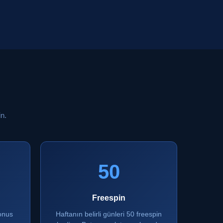
n.
50
Freespin
onus
Haftanın belirli günleri 50 freespin