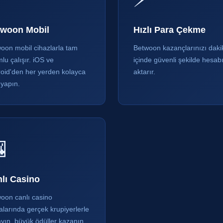
twoon Mobil
Hızlı Para Çekme
oon mobil cihazlarla tam
Betwoon kazançlarınızı daki
lu çalışır. iOS ve
içinde güvenli şekilde hesab
oid'den her yerden kolayca
aktarır.
 yapın.

lı Casino
oon canlı casino
larında gerçek krupiyerlerle
yın, büyük ödüller kazanın.