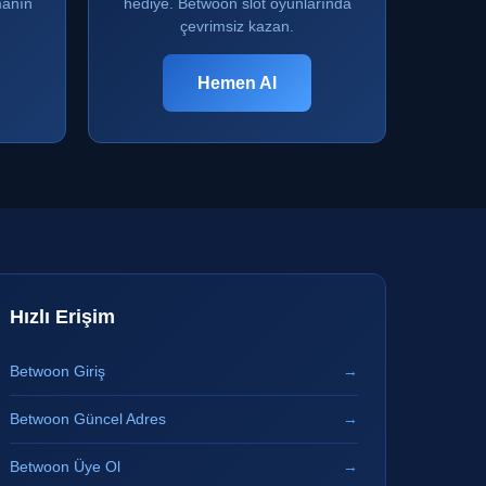
manın
hediye. Betwoon slot oyunlarında
çevrimsiz kazan.
Hemen Al
Hızlı Erişim
Betwoon Giriş
Betwoon Güncel Adres
Betwoon Üye Ol