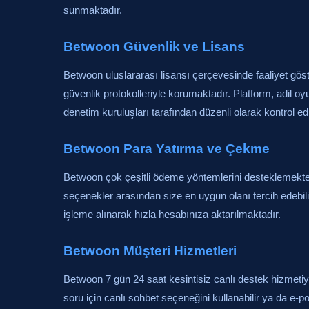
sunmaktadır.
Betwoon Güvenlik ve Lisans
Betwoon uluslararası lisansı çerçevesinde faaliyet göste
güvenlik protokolleriyle korumaktadır. Platform, adil oy
denetim kuruluşları tarafından düzenli olarak kontrol ed
Betwoon Para Yatırma ve Çekme
Betwoon çok çeşitli ödeme yöntemlerini desteklemektedir
seçenekler arasından size en uygun olanı tercih edebili
işleme alınarak hızla hesabınıza aktarılmaktadır.
Betwoon Müşteri Hizmetleri
Betwoon 7 gün 24 saat kesintisiz canlı destek hizmetiyl
soru için canlı sohbet seçeneğini kullanabilir ya da e-p