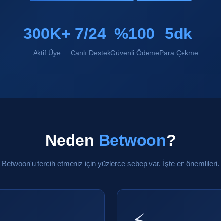
300K+
7/24
%100
5dk
Aktif Üye
Canlı Destek
Güvenli Ödeme
Para Çekme
Neden
Betwoon
?
Betwoon'u tercih etmeniz için yüzlerce sebep var. İşte en önemlileri.

⚡