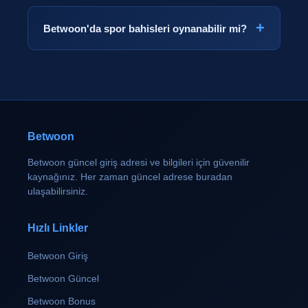
Betwoon yasal kısıtlamalar nedeniyle zaman
zaman adres değişikliğine gidebilmektedir. Güncel
Betwoon'da spor bahisleri oynanabilir mi?
adrese her zaman sitemizden ulaşabilirsiniz.
Betwoon geniş spor bahisleri seçeneği
sunmaktadır. Futbol, basketbol, tenis ve daha
fazlası için bahis yapabilirsiniz.
Betwoon
Betwoon güncel giriş adresi ve bilgileri için güvenilir
kaynağınız. Her zaman güncel adrese buradan
ulaşabilirsiniz.
Hızlı Linkler
Betwoon Giriş
Betwoon Güncel
Betwoon Bonus