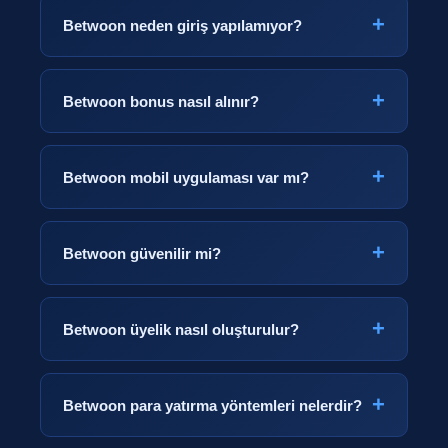
tarayıcınıza yazın, kullanıcı adı ve şifrenizle
Betwoon neden giriş yapılamıyor?
oturum açın.
Betwoon'a erişim sorunu yaşıyorsanız güncel
adres değişmiş olabilir. Güncel adres için sitemizi
Betwoon bonus nasıl alınır?
takip edin.
Betwoon'da üyelik sonrası hoşgeldin bonusu
otomatik olarak tanımlanır. Detaylar için bonuslar
Betwoon mobil uygulaması var mı?
sayfasını inceleyin.
Betwoon mobil uyumlu bir platformdur. Tarayıcı
üzerinden mobil cihazlardan kolayca erişebilirsiniz.
Betwoon güvenilir mi?
Betwoon lisanslı bir platform olarak güvenli
altyapıyla hizmet vermektedir.
Betwoon üyelik nasıl oluşturulur?
Betwoon güncel adresine girerek üye ol butonuna
tıklayın, bilgilerinizi doldurun ve hesabınızı
Betwoon para yatırma yöntemleri nelerdir?
oluşturun.