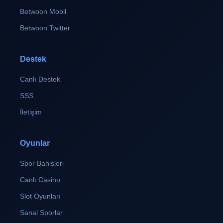
Betwoon Mobil
Betwoon Twitter
Destek
Canlı Destek
SSS
İletişim
Oyunlar
Spor Bahisleri
Canlı Casino
Slot Oyunları
Sanal Sporlar