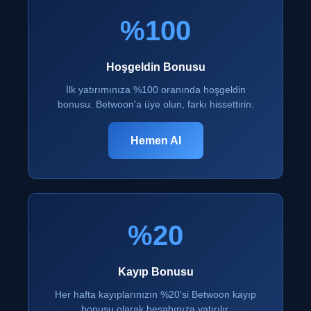
%100
Hoşgeldin Bonusu
İlk yatırımınıza %100 oranında hoşgeldin
bonusu. Betwoon'a üye olun, farkı hissettirin.
Hemen Al
%20
Kayıp Bonusu
Her hafta kayıplarınızın %20'si Betwoon kayıp
bonusu olarak hesabınıza yatırılır.