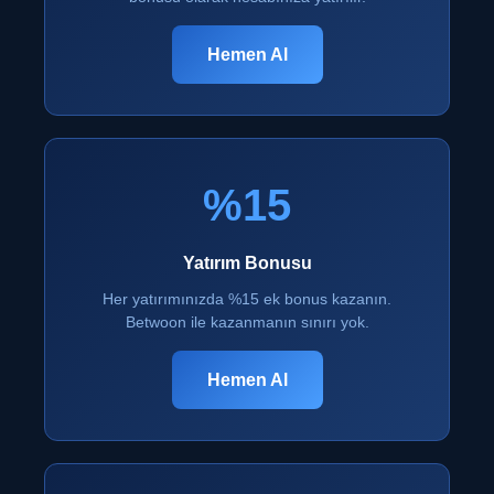
Hemen Al
%15
Yatırım Bonusu
Her yatırımınızda %15 ek bonus kazanın.
Betwoon ile kazanmanın sınırı yok.
Hemen Al