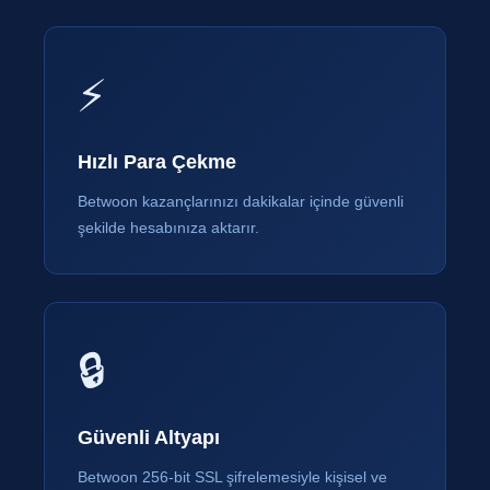
⚡
Hızlı Para Çekme
Betwoon kazançlarınızı dakikalar içinde güvenli
şekilde hesabınıza aktarır.
🔒
Güvenli Altyapı
Betwoon 256-bit SSL şifrelemesiyle kişisel ve