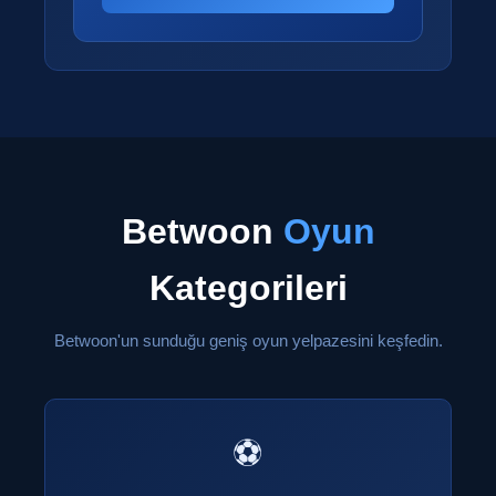
Betwoon
Oyun
Kategorileri
Betwoon'un sunduğu geniş oyun yelpazesini keşfedin.
⚽