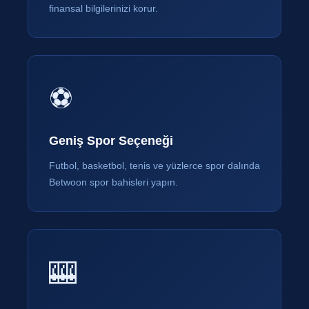
finansal bilgilerinizi korur.
⚽
Geniş Spor Seçeneği
Futbol, basketbol, tenis ve yüzlerce spor dalında
Betwoon spor bahisleri yapın.
🎰