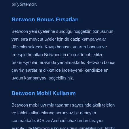
bir yöntemdir.
Betwoon Bonus Fırsatları
Betwoon yeni üyelerine sunduğu hoşgeldin bonusunun
yanı sıra mevcut üyeler için de cazip kampanyalar
düzenlemektedir. Kayıp bonusu, yatırım bonusu ve
freespin fırsatları Betwoon'un en çok tercih edilen
promosyonları arasında yer almaktadır. Betwoon bonus
çevrim şartlarını dikkatlice inceleyerek kendinize en
uygun kampanyayı seçebilirsiniz.
Betwoon Mobil Kullanım
Betwoon mobil uyumlu tasarımı sayesinde akıllı telefon
ve tablet kullanıcılarına sorunsuz bir deneyim
sunmaktadır. iOS ve Android cihazlardan tarayıcı
aracılığıyla Betwoon'a kolayca giriş yapabilirsiniz. Mobil