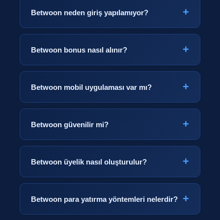
tarayıcınıza yazın, kullanıcı adı ve şifrenizle
Betwoon neden giriş yapılamıyor?
oturum açın.
Betwoon'a erişim sorunu yaşıyorsanız güncel
adres değişmiş olabilir. Güncel adres için sitemizi
Betwoon bonus nasıl alınır?
takip edin.
Betwoon'da üyelik sonrası hoşgeldin bonusu
otomatik olarak tanımlanır. Detaylar için bonuslar
Betwoon mobil uygulaması var mı?
sayfasını inceleyin.
Betwoon mobil uyumlu bir platformdur. Tarayıcı
üzerinden mobil cihazlardan kolayca erişebilirsiniz.
Betwoon güvenilir mi?
Betwoon lisanslı bir platform olarak güvenli
altyapıyla hizmet vermektedir.
Betwoon üyelik nasıl oluşturulur?
Betwoon güncel adresine girerek üye ol butonuna
tıklayın, bilgilerinizi doldurun ve hesabınızı
Betwoon para yatırma yöntemleri nelerdir?
oluşturun.