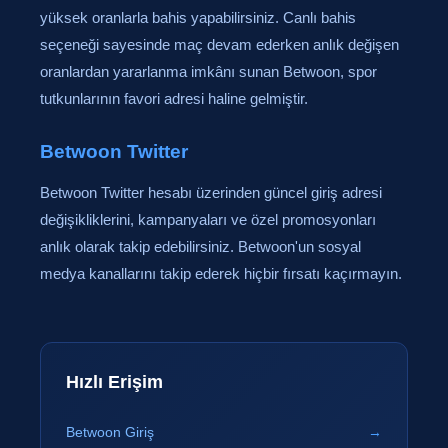
yüksek oranlarla bahis yapabilirsiniz. Canlı bahis
seçeneği sayesinde maç devam ederken anlık değişen
oranlardan yararlanma imkânı sunan Betwoon, spor
tutkunlarının favori adresi haline gelmiştir.
Betwoon Twitter
Betwoon Twitter hesabı üzerinden güncel giriş adresi
değişikliklerini, kampanyaları ve özel promosyonları
anlık olarak takip edebilirsiniz. Betwoon'un sosyal
medya kanallarını takip ederek hiçbir fırsatı kaçırmayın.
Hızlı Erişim
Betwoon Giriş