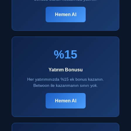
Hemen Al
%15
Yatırım Bonusu
Her yatırımınızda %15 ek bonus kazanın.
Betwoon ile kazanmanın sınırı yok.
Hemen Al