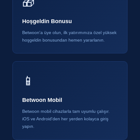
🎁
Hoşgeldin Bonusu
Betwoon'a üye olun, ilk yatırımınıza özel yüksek
hoşgeldin bonusundan hemen yararlanın.
📱
Betwoon Mobil
Betwoon mobil cihazlarla tam uyumlu çalışır.
iOS ve Android'den her yerden kolayca giriş
yapın.