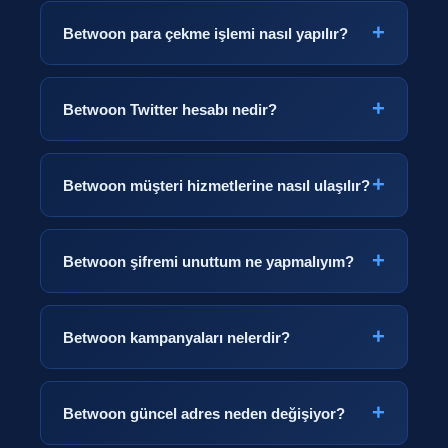
Betwoon banka havalesi, kredi kartı ve kripto para
gibi çeşitli ödeme yöntemlerini desteklemektedir.
Betwoon para çekme işlemi nasıl yapılır?
Betwoon hesabınızdan para çekmek için cüzdanım
bölümüne gidin ve çekim talebinizi oluşturun.
Betwoon Twitter hesabı nedir?
Betwoon güncel adres ve kampanya duyuruları
için resmi Twitter hesabını takip edebilirsiniz.
Betwoon müşteri hizmetlerine nasıl ulaşılır?
Betwoon canlı destek hattı 7/24 hizmet
vermektedir. Siteye girerek canlı sohbet
Betwoon şifremi unuttum ne yapmalıyım?
başlatabilirsiniz.
Betwoon giriş sayfasındaki şifremi unuttum
seçeneğine tıklayarak e-posta adresinize sıfırlama
Betwoon kampanyaları nelerdir?
bağlantısı alabilirsiniz.
Betwoon yatırım bonusu, kayıp bonusu, freespin
ve özel kampanyalar gibi çeşitli promosyonlar
Betwoon güncel adres neden değişiyor?
sunmaktadır.