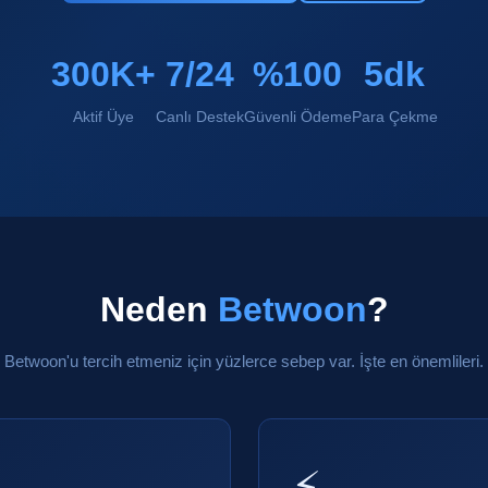
300K+
7/24
%100
5dk
Aktif Üye
Canlı Destek
Güvenli Ödeme
Para Çekme
Neden
Betwoon
?
Betwoon'u tercih etmeniz için yüzlerce sebep var. İşte en önemlileri.

⚡