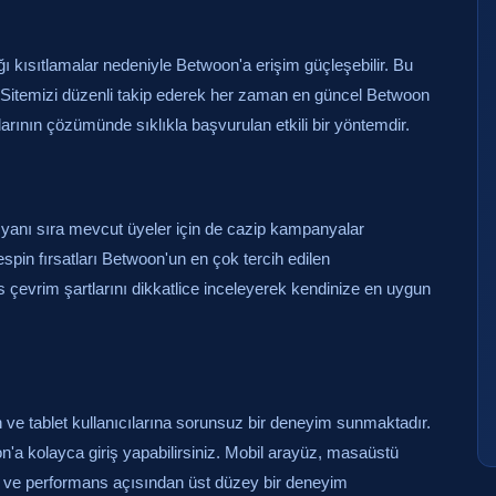
ı kısıtlamalar nedeniyle Betwoon'a erişim güçleşebilir. Bu
. Sitemizi düzenli takip ederek her zaman en güncel Betwoon
larının çözümünde sıklıkla başvurulan etkili bir yöntemdir.
yanı sıra mevcut üyeler için de cazip kampanyalar
pin fırsatları Betwoon'un en çok tercih edilen
çevrim şartlarını dikkatlice inceleyerek kendinize en uygun
 ve tablet kullanıcılarına sorunsuz bir deneyim sunmaktadır.
n'a kolayca giriş yapabilirsiniz. Mobil arayüz, masaüstü
z ve performans açısından üst düzey bir deneyim