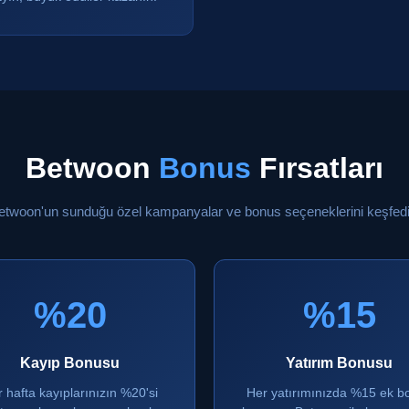
Betwoon
Bonus
Fırsatları
etwoon'un sunduğu özel kampanyalar ve bonus seçeneklerini keşfedi
%20
%15
Kayıp Bonusu
Yatırım Bonusu
 hafta kayıplarınızın %20'si
Her yatırımınızda %15 ek b