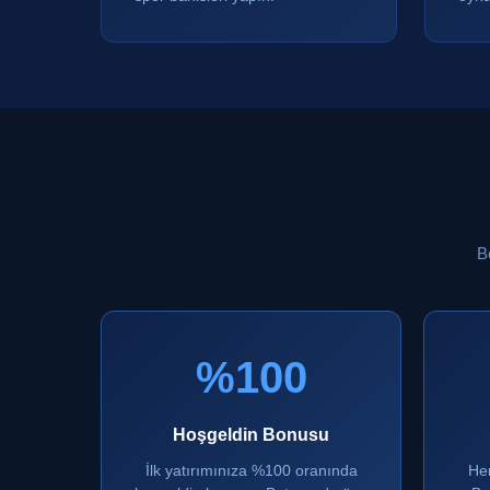
B
%100
Hoşgeldin Bonusu
İlk yatırımınıza %100 oranında
Her