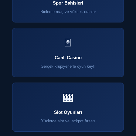
Spor Bahisleri
Binlerce maç ve yüksek oranlar
🃏
Canlı Casino
Gerçek krupiyerlerle oyun keyfi
🎰
Slot Oyunları
Yüzlerce slot ve jackpot fırsatı