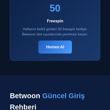
50
Freespin
Haftanın belirli günleri 50 freespin hediye.
Betwoon slot oyunlarında çevrimsiz kazan.
Hemen Al
Betwoon
Güncel Giriş
Rehberi