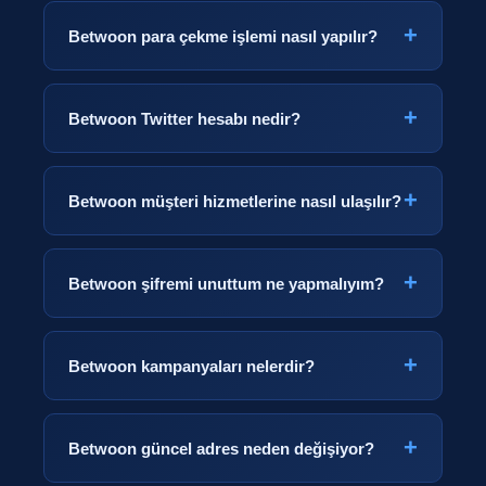
Betwoon banka havalesi, kredi kartı ve kripto para
gibi çeşitli ödeme yöntemlerini desteklemektedir.
Betwoon para çekme işlemi nasıl yapılır?
Betwoon hesabınızdan para çekmek için cüzdanım
bölümüne gidin ve çekim talebinizi oluşturun.
Betwoon Twitter hesabı nedir?
Betwoon güncel adres ve kampanya duyuruları
için resmi Twitter hesabını takip edebilirsiniz.
Betwoon müşteri hizmetlerine nasıl ulaşılır?
Betwoon canlı destek hattı 7/24 hizmet
vermektedir. Siteye girerek canlı sohbet
Betwoon şifremi unuttum ne yapmalıyım?
başlatabilirsiniz.
Betwoon giriş sayfasındaki şifremi unuttum
seçeneğine tıklayarak e-posta adresinize sıfırlama
Betwoon kampanyaları nelerdir?
bağlantısı alabilirsiniz.
Betwoon yatırım bonusu, kayıp bonusu, freespin
ve özel kampanyalar gibi çeşitli promosyonlar
Betwoon güncel adres neden değişiyor?
sunmaktadır.