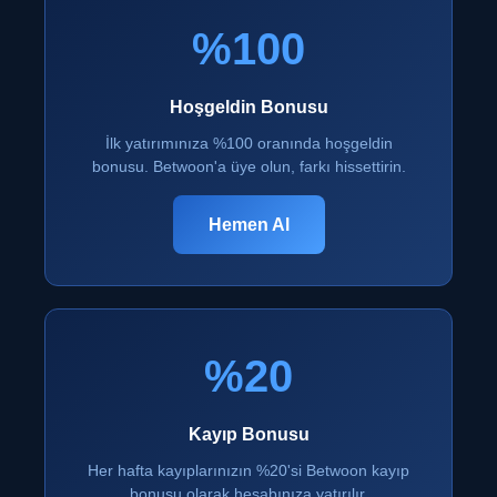
%100
Hoşgeldin Bonusu
İlk yatırımınıza %100 oranında hoşgeldin
bonusu. Betwoon'a üye olun, farkı hissettirin.
Hemen Al
%20
Kayıp Bonusu
Her hafta kayıplarınızın %20'si Betwoon kayıp
bonusu olarak hesabınıza yatırılır.