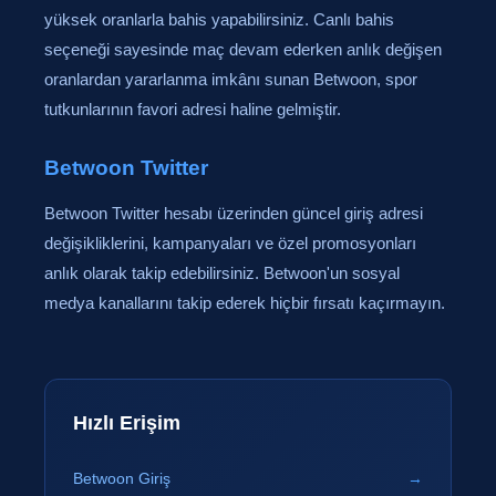
yüksek oranlarla bahis yapabilirsiniz. Canlı bahis
seçeneği sayesinde maç devam ederken anlık değişen
oranlardan yararlanma imkânı sunan Betwoon, spor
tutkunlarının favori adresi haline gelmiştir.
Betwoon Twitter
Betwoon Twitter hesabı üzerinden güncel giriş adresi
değişikliklerini, kampanyaları ve özel promosyonları
anlık olarak takip edebilirsiniz. Betwoon'un sosyal
medya kanallarını takip ederek hiçbir fırsatı kaçırmayın.
Hızlı Erişim
Betwoon Giriş