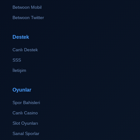
Betwoon Mobil
Betwoon Twitter
Destek
Canlı Destek
SSS
İletişim
Oyunlar
Spor Bahisleri
Canlı Casino
Slot Oyunları
Sanal Sporlar