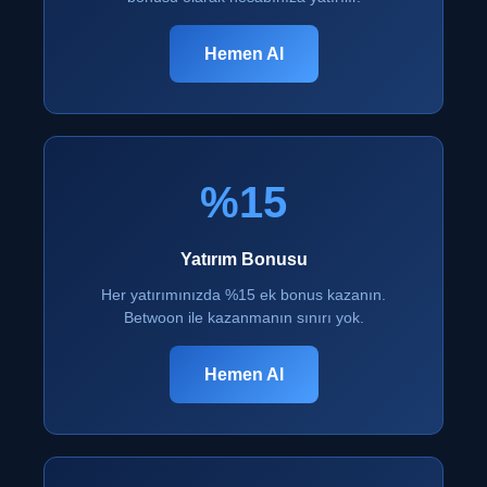
Hemen Al
%15
Yatırım Bonusu
Her yatırımınızda %15 ek bonus kazanın.
Betwoon ile kazanmanın sınırı yok.
Hemen Al