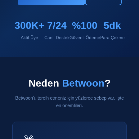
300K+
7/24
%100
5dk
Aktif Üye
Canlı Destek
Güvenli Ödeme
Para Çekme
Neden
Betwoon
?
Betwoon'u tercih etmeniz için yüzlerce sebep var. İşte
en önemlileri.