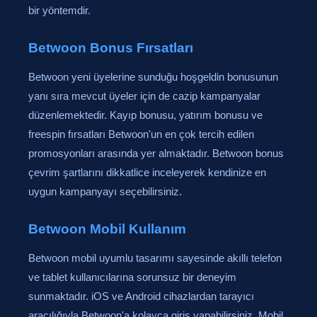
bir yöntemdir.
Betwoon Bonus Fırsatları
Betwoon yeni üyelerine sunduğu hoşgeldin bonusunun
yanı sıra mevcut üyeler için de cazip kampanyalar
düzenlemektedir. Kayıp bonusu, yatırım bonusu ve
freespin fırsatları Betwoon'un en çok tercih edilen
promosyonları arasında yer almaktadır. Betwoon bonus
çevrim şartlarını dikkatlice inceleyerek kendinize en
uygun kampanyayı seçebilirsiniz.
Betwoon Mobil Kullanım
Betwoon mobil uyumlu tasarımı sayesinde akıllı telefon
ve tablet kullanıcılarına sorunsuz bir deneyim
sunmaktadır. iOS ve Android cihazlardan tarayıcı
aracılığıyla Betwoon'a kolayca giriş yapabilirsiniz. Mobil