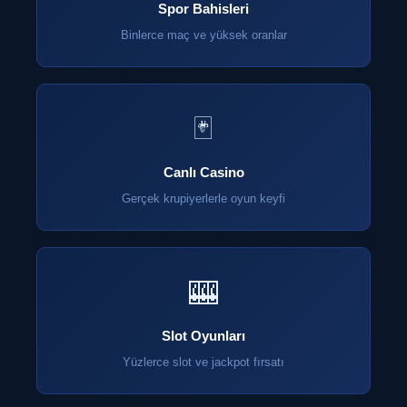
Spor Bahisleri
Binlerce maç ve yüksek oranlar
🃏
Canlı Casino
Gerçek krupiyerlerle oyun keyfi
🎰
Slot Oyunları
Yüzlerce slot ve jackpot fırsatı