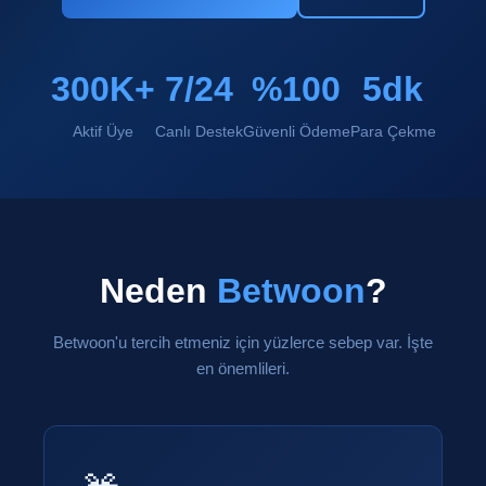
300K+
7/24
%100
5dk
Aktif Üye
Canlı Destek
Güvenli Ödeme
Para Çekme
Neden
Betwoon
?
Betwoon'u tercih etmeniz için yüzlerce sebep var. İşte
en önemlileri.