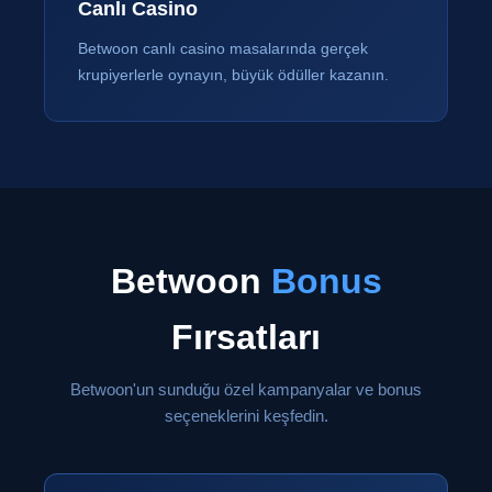
Canlı Casino
Betwoon canlı casino masalarında gerçek
krupiyerlerle oynayın, büyük ödüller kazanın.
Betwoon
Bonus
Fırsatları
Betwoon'un sunduğu özel kampanyalar ve bonus
seçeneklerini keşfedin.