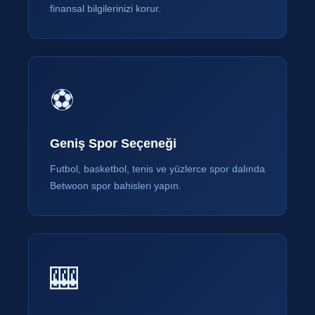
finansal bilgilerinizi korur.
⚽
Geniş Spor Seçeneği
Futbol, basketbol, tenis ve yüzlerce spor dalında
Betwoon spor bahisleri yapın.
🎰