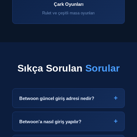
Çark Oyunları
Rulet ve çeşitli masa oyunları
Sıkça Sorulan
Sorular
Betwoon güncel giriş adresi nedir?
Betwoon güncel giriş adresi
tr.453betwoonresmi.com olarak güncellenmektedir.
Betwoon'a nasıl giriş yapılır?
Siteye erişim sorunu yaşadığınızda bu adresi
kullanabilirsiniz.
Betwoon'a giriş yapmak için güncel adresi