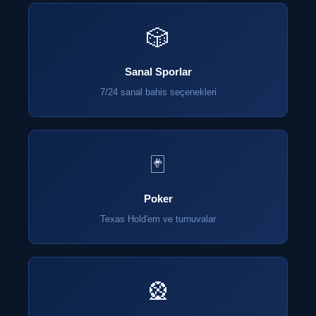
🎲
Sanal Sporlar
7/24 sanal bahis seçenekleri
🃏
Poker
Texas Hold'em ve turnuvalar
🎡