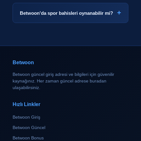
Betwoon yasal kısıtlamalar nedeniyle zaman
zaman adres değişikliğine gidebilmektedir. Güncel
Betwoon'da spor bahisleri oynanabilir mi?
adrese her zaman sitemizden ulaşabilirsiniz.
Betwoon geniş spor bahisleri seçeneği
sunmaktadır. Futbol, basketbol, tenis ve daha
fazlası için bahis yapabilirsiniz.
Betwoon
Betwoon güncel giriş adresi ve bilgileri için güvenilir
kaynağınız. Her zaman güncel adrese buradan
ulaşabilirsiniz.
Hızlı Linkler
Betwoon Giriş
Betwoon Güncel
Betwoon Bonus