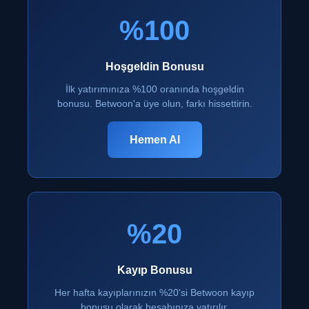
%100
Hoşgeldin Bonusu
İlk yatırımınıza %100 oranında hoşgeldin
bonusu. Betwoon'a üye olun, farkı hissettirin.
Hemen Al
%20
Kayıp Bonusu
Her hafta kayıplarınızın %20'si Betwoon kayıp
bonusu olarak hesabınıza yatırılır.