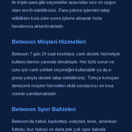
ile kripto para gibi seçenekler arasından size en uygun
olanı tercih edebilirsiniz. Para çekme işlemleri talep
edildikten kısa süre sonra işleme alınarak hızla
hesabınıza aktarılmaktadır.
Betwoon Müşteri Hizmetleri
Betwoon 7 gün 24 saat kesintisiz canlı destek hizmetiyle
kullanıcılarının yanında olmaktadır. Her türlü sorun ve
soru için canlı sohbet seçeneğini kullanabilir ya da e-
posta yoluyla destek talep edebilirsiniz. Türkçe konuşan
deneyimli müşteri hizmetleri ekibi sorularınızı en kısa
sürede yanıtlamaktadır.
Betwoon Spor Bahisleri
Betwoon'da futbol, basketbol, voleybol, tenis, amerikan
futbolu, buz hokeyi ve daha pek çok spor dalında