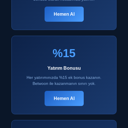
Hemen Al
%15
Yatırım Bonusu
Her yatırımınızda %15 ek bonus kazanın.
Betwoon ile kazanmanın sınırı yok.
Hemen Al