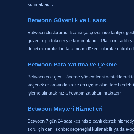
sunmaktadır.
Betwoon Güvenlik ve Lisans
Betwoon uluslararası lisansı çerçevesinde faaliyet göste
güvenlik protokolleriyle korumaktadır. Platform, adil oy
denetim kuruluşları tarafından düzenli olarak kontrol ed
Betwoon Para Yatırma ve Çekme
Betwoon çok çeşitli ödeme yöntemlerini desteklemektedir
seçenekler arasından size en uygun olanı tercih edebili
işleme alınarak hızla hesabınıza aktarılmaktadır.
Betwoon Müşteri Hizmetleri
Betwoon 7 gün 24 saat kesintisiz canlı destek hizmetiyl
soru için canlı sohbet seçeneğini kullanabilir ya da e-p