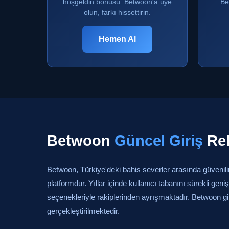
hoşgeldin bonusu. Betwoon'a üye
Be
olun, farkı hissettirin.
Hemen Al
Betwoon
Güncel Giriş
Reh
Betwoon, Türkiye'deki bahis severler arasında güvenilir
platformdur. Yıllar içinde kullanıcı tabanını sürekli ge
seçenekleriyle rakiplerinden ayrışmaktadır. Betwoon gir
gerçekleştirilmektedir.