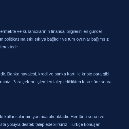
rmekte ve kullanıcılarının finansal bilgilerini en güncel
un politikasına sıkı sıkıya bağlıdır ve tüm oyunlar bağımsız
ilmektedir.
. Banka havalesi, kredi ve banka kartı ile kripto para gibi
rsiniz. Para çekme işlemleri talep edildikten kısa süre sonra
e kullanıcılarının yanında olmaktadır. Her türlü sorun ve
osta yoluyla destek talep edebilirsiniz. Türkçe konuşan