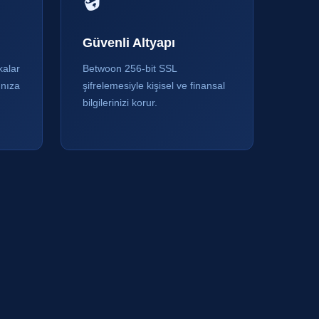
Güvenli Altyapı
kalar
Betwoon 256-bit SSL
ınıza
şifrelemesiyle kişisel ve finansal
bilgilerinizi korur.