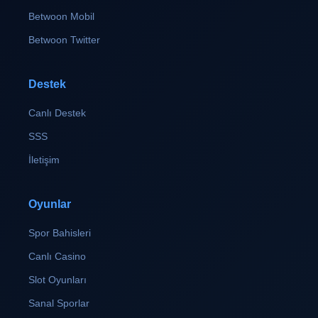
Betwoon Mobil
Betwoon Twitter
Destek
Canlı Destek
SSS
İletişim
Oyunlar
Spor Bahisleri
Canlı Casino
Slot Oyunları
Sanal Sporlar