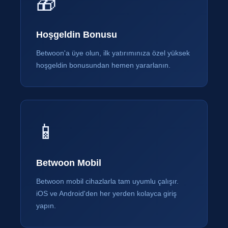
🎁
Hoşgeldin Bonusu
Betwoon'a üye olun, ilk yatırımınıza özel yüksek
hoşgeldin bonusundan hemen yararlanın.
📱
Betwoon Mobil
Betwoon mobil cihazlarla tam uyumlu çalışır.
iOS ve Android'den her yerden kolayca giriş
yapın.