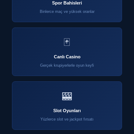
Spor Bahisleri
Binlerce maç ve yüksek oranlar
🃏
Canlı Casino
Gerçek krupiyerlerle oyun keyfi
🎰
Slot Oyunları
Yüzlerce slot ve jackpot fırsatı