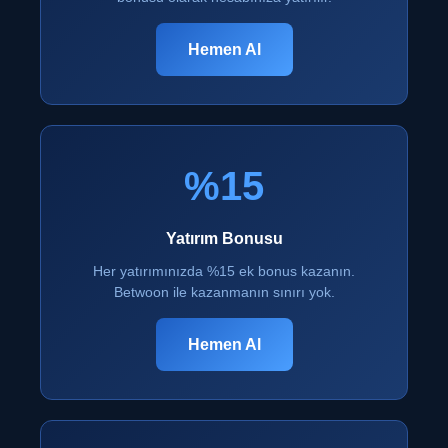
Hemen Al
%15
Yatırım Bonusu
Her yatırımınızda %15 ek bonus kazanın.
Betwoon ile kazanmanın sınırı yok.
Hemen Al