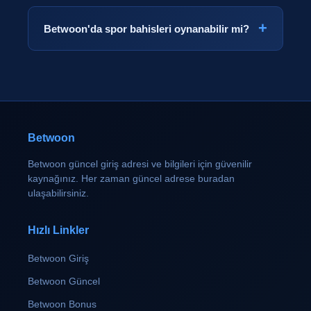
Betwoon yasal kısıtlamalar nedeniyle zaman
zaman adres değişikliğine gidebilmektedir. Güncel
Betwoon'da spor bahisleri oynanabilir mi?
adrese her zaman sitemizden ulaşabilirsiniz.
Betwoon geniş spor bahisleri seçeneği
sunmaktadır. Futbol, basketbol, tenis ve daha
fazlası için bahis yapabilirsiniz.
Betwoon
Betwoon güncel giriş adresi ve bilgileri için güvenilir
kaynağınız. Her zaman güncel adrese buradan
ulaşabilirsiniz.
Hızlı Linkler
Betwoon Giriş
Betwoon Güncel
Betwoon Bonus