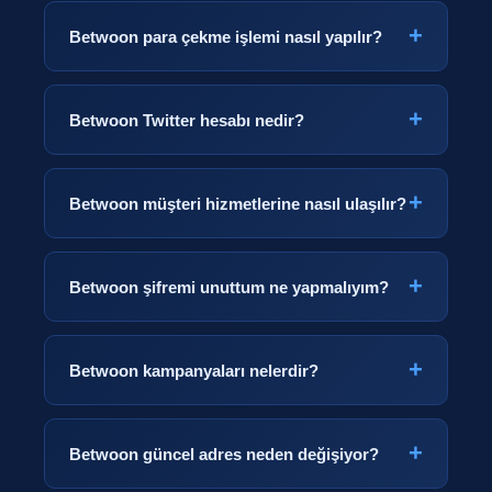
Betwoon banka havalesi, kredi kartı ve kripto para
gibi çeşitli ödeme yöntemlerini desteklemektedir.
Betwoon para çekme işlemi nasıl yapılır?
Betwoon hesabınızdan para çekmek için cüzdanım
bölümüne gidin ve çekim talebinizi oluşturun.
Betwoon Twitter hesabı nedir?
Betwoon güncel adres ve kampanya duyuruları
için resmi Twitter hesabını takip edebilirsiniz.
Betwoon müşteri hizmetlerine nasıl ulaşılır?
Betwoon canlı destek hattı 7/24 hizmet
vermektedir. Siteye girerek canlı sohbet
Betwoon şifremi unuttum ne yapmalıyım?
başlatabilirsiniz.
Betwoon giriş sayfasındaki şifremi unuttum
seçeneğine tıklayarak e-posta adresinize sıfırlama
Betwoon kampanyaları nelerdir?
bağlantısı alabilirsiniz.
Betwoon yatırım bonusu, kayıp bonusu, freespin
ve özel kampanyalar gibi çeşitli promosyonlar
Betwoon güncel adres neden değişiyor?
sunmaktadır.