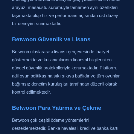
arayüz, masaüstü sürümüyle tamamen aynı özellikleri
taşımakta olup hız ve performans açısından üst düzey
bir deneyim sunmaktadır.
Betwoon Güvenlik ve Lisans
Betwoon uluslararası lisansı çerçevesinde faaliyet
göstermekte ve kullanıcılarının finansal bilgilerini en
güncel güvenlik protokolleriyle korumaktadır. Platform,
adil oyun politikasına sıkı sıkıya bağlıdır ve tüm oyunlar
bağımsız denetim kuruluşları tarafından düzenli olarak
kontrol edilmektedir.
Betwoon Para Yatırma ve Çekme
Betwoon çok çeşitli ödeme yöntemlerini
desteklemektedir. Banka havalesi, kredi ve banka kartı