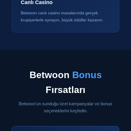
Canlı Casino
Betwoon canlı casino masalarında gerçek
krupiyerlerle oynayın, büyük ödüller kazanın.
Betwoon
Bonus
Fırsatları
Betwoon'un sunduğu özel kampanyalar ve bonus
seçeneklerini keşfedin.