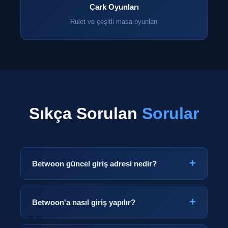
Çark Oyunları
Rulet ve çeşitli masa oyunları
Sıkça Sorulan
Sorular
Betwoon güncel giriş adresi nedir?
Betwoon güncel giriş adresi
tr.453betwoonresmi.com olarak güncellenmektedir.
Betwoon'a nasıl giriş yapılır?
Siteye erişim sorunu yaşadığınızda bu adresi
kullanabilirsiniz.
Betwoon'a giriş yapmak için güncel adresi