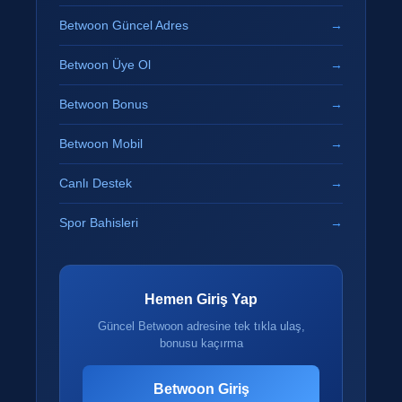
Betwoon Güncel Adres
Betwoon Üye Ol
Betwoon Bonus
Betwoon Mobil
Canlı Destek
Spor Bahisleri
Hemen Giriş Yap
Güncel Betwoon adresine tek tıkla ulaş,
bonusu kaçırma
Betwoon Giriş