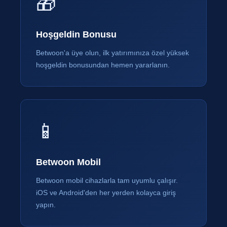
🎁
Hoşgeldin Bonusu
Betwoon'a üye olun, ilk yatırımınıza özel yüksek
hoşgeldin bonusundan hemen yararlanın.
📱
Betwoon Mobil
Betwoon mobil cihazlarla tam uyumlu çalışır.
iOS ve Android'den her yerden kolayca giriş
yapın.