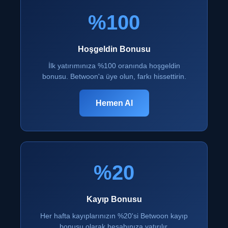
%100
Hoşgeldin Bonusu
İlk yatırımınıza %100 oranında hoşgeldin
bonusu. Betwoon'a üye olun, farkı hissettirin.
Hemen Al
%20
Kayıp Bonusu
Her hafta kayıplarınızın %20'si Betwoon kayıp
bonusu olarak hesabınıza yatırılır.