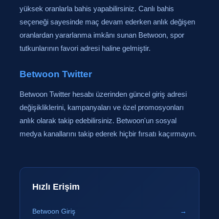
yüksek oranlarla bahis yapabilirsiniz. Canlı bahis
seçeneği sayesinde maç devam ederken anlık değişen
oranlardan yararlanma imkânı sunan Betwoon, spor
tutkunlarının favori adresi haline gelmiştir.
Betwoon Twitter
Betwoon Twitter hesabı üzerinden güncel giriş adresi
değişikliklerini, kampanyaları ve özel promosyonları
anlık olarak takip edebilirsiniz. Betwoon'un sosyal
medya kanallarını takip ederek hiçbir fırsatı kaçırmayın.
Hızlı Erişim
Betwoon Giriş