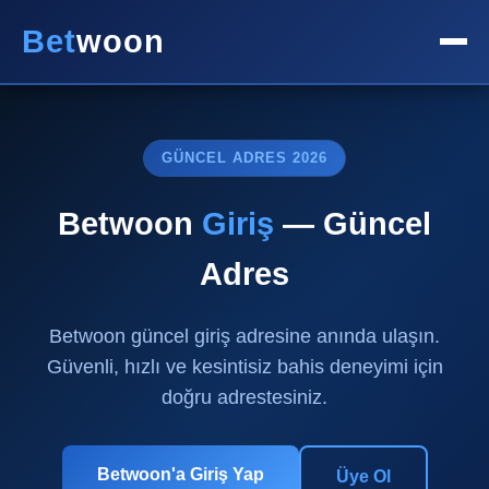
Bet
woon
GÜNCEL ADRES 2026
Betwoon
Giriş
— Güncel
Adres
Betwoon güncel giriş adresine anında ulaşın.
Güvenli, hızlı ve kesintisiz bahis deneyimi için
doğru adrestesiniz.
Betwoon'a Giriş Yap
Üye Ol