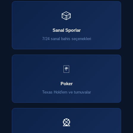
🎲
Sanal Sporlar
7/24 sanal bahis seçenekleri
🃏
Poker
Texas Hold'em ve turnuvalar
🎡