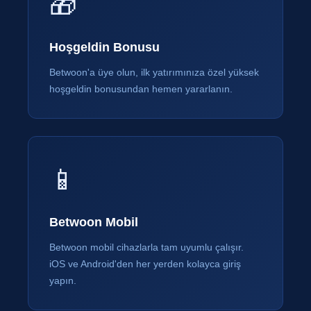
🎁
Hoşgeldin Bonusu
Betwoon'a üye olun, ilk yatırımınıza özel yüksek
hoşgeldin bonusundan hemen yararlanın.
📱
Betwoon Mobil
Betwoon mobil cihazlarla tam uyumlu çalışır.
iOS ve Android'den her yerden kolayca giriş
yapın.