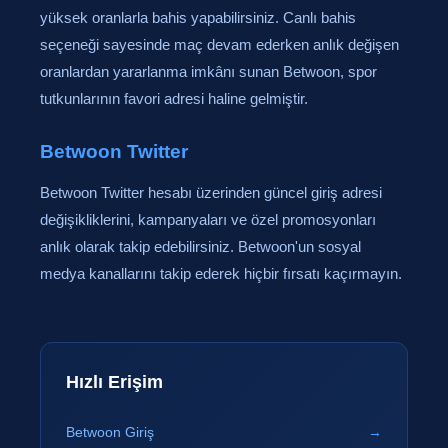
yüksek oranlarla bahis yapabilirsiniz. Canlı bahis
seçeneği sayesinde maç devam ederken anlık değişen
oranlardan yararlanma imkânı sunan Betwoon, spor
tutkunlarının favori adresi haline gelmiştir.
Betwoon Twitter
Betwoon Twitter hesabı üzerinden güncel giriş adresi
değişikliklerini, kampanyaları ve özel promosyonları
anlık olarak takip edebilirsiniz. Betwoon'un sosyal
medya kanallarını takip ederek hiçbir fırsatı kaçırmayın.
Hızlı Erişim
Betwoon Giriş