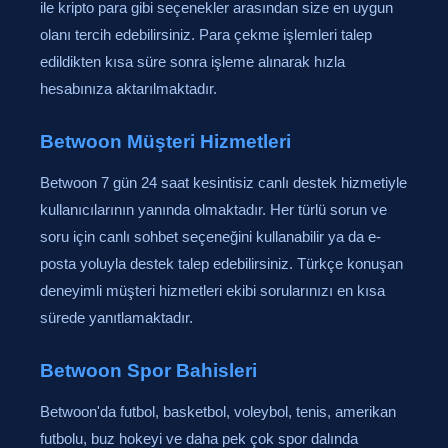
ile kripto para gibi seçenekler arasından size en uygun
olanı tercih edebilirsiniz. Para çekme işlemleri talep
edildikten kısa süre sonra işleme alınarak hızla
hesabınıza aktarılmaktadır.
Betwoon Müşteri Hizmetleri
Betwoon 7 gün 24 saat kesintisiz canlı destek hizmetiyle
kullanıcılarının yanında olmaktadır. Her türlü sorun ve
soru için canlı sohbet seçeneğini kullanabilir ya da e-
posta yoluyla destek talep edebilirsiniz. Türkçe konuşan
deneyimli müşteri hizmetleri ekibi sorularınızı en kısa
sürede yanıtlamaktadır.
Betwoon Spor Bahisleri
Betwoon'da futbol, basketbol, voleybol, tenis, amerikan
futbolu, buz hokeyi ve daha pek çok spor dalında