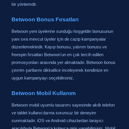
bir yöntemdir.
Betwoon Bonus Fırsatları
Betwoon yeni üyelerine sunduğu hoşgeldin bonusunun
yanı sıra mevcut üyeler için de cazip kampanyalar
düzenlemektedir. Kayıp bonusu, yatırım bonusu ve
freespin fırsatları Betwoon'un en çok tercih edilen
promosyonları arasında yer almaktadır. Betwoon bonus
çevrim şartlarını dikkatlice inceleyerek kendinize en
uygun kampanyayı seçebilirsiniz.
Betwoon Mobil Kullanım
Betwoon mobil uyumlu tasarımı sayesinde akıllı telefon
ve tablet kullanıcılarına sorunsuz bir deneyim
sunmaktadır. iOS ve Android cihazlardan tarayıcı
aracılığıyla Betwoon'a kolayca giriş yapabilirsiniz. Mobil