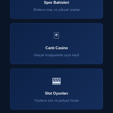
Spor Bahisleri
Binlerce maç ve yüksek oranlar
🃏
Canlı Casino
Gerçek krupiyerlerle oyun keyfi
🎰
Slot Oyunları
Yüzlerce slot ve jackpot fırsatı