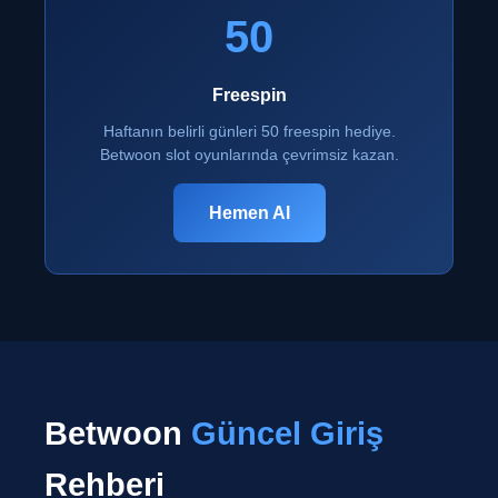
50
Freespin
Haftanın belirli günleri 50 freespin hediye.
Betwoon slot oyunlarında çevrimsiz kazan.
Hemen Al
Betwoon
Güncel Giriş
Rehberi