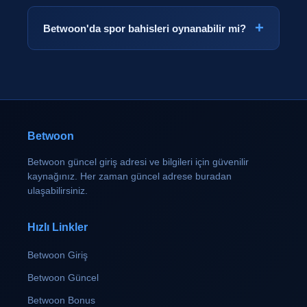
Betwoon yasal kısıtlamalar nedeniyle zaman
zaman adres değişikliğine gidebilmektedir. Güncel
Betwoon'da spor bahisleri oynanabilir mi?
adrese her zaman sitemizden ulaşabilirsiniz.
Betwoon geniş spor bahisleri seçeneği
sunmaktadır. Futbol, basketbol, tenis ve daha
fazlası için bahis yapabilirsiniz.
Betwoon
Betwoon güncel giriş adresi ve bilgileri için güvenilir
kaynağınız. Her zaman güncel adrese buradan
ulaşabilirsiniz.
Hızlı Linkler
Betwoon Giriş
Betwoon Güncel
Betwoon Bonus