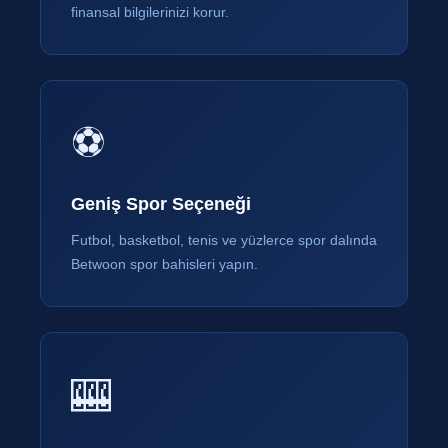
finansal bilgilerinizi korur.
⚽
Geniş Spor Seçeneği
Futbol, basketbol, tenis ve yüzlerce spor dalında
Betwoon spor bahisleri yapın.
🎰