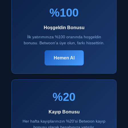
%100
Hoşgeldin Bonusu
İlk yatırımınıza %100 oranında hoşgeldin
bonusu. Betwoon'a üye olun, farkı hissettirin.
Hemen Al
%20
Kayıp Bonusu
Her hafta kayıplarınızın %20'si Betwoon kayıp
bonusu olarak hesabınıza yatırılır.