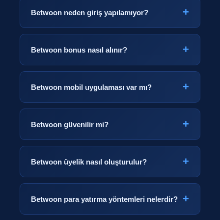
tarayıcınıza yazın, kullanıcı adı ve şifrenizle
Betwoon neden giriş yapılamıyor?
oturum açın.
Betwoon'a erişim sorunu yaşıyorsanız güncel
adres değişmiş olabilir. Güncel adres için sitemizi
Betwoon bonus nasıl alınır?
takip edin.
Betwoon'da üyelik sonrası hoşgeldin bonusu
otomatik olarak tanımlanır. Detaylar için bonuslar
Betwoon mobil uygulaması var mı?
sayfasını inceleyin.
Betwoon mobil uyumlu bir platformdur. Tarayıcı
üzerinden mobil cihazlardan kolayca erişebilirsiniz.
Betwoon güvenilir mi?
Betwoon lisanslı bir platform olarak güvenli
altyapıyla hizmet vermektedir.
Betwoon üyelik nasıl oluşturulur?
Betwoon güncel adresine girerek üye ol butonuna
tıklayın, bilgilerinizi doldurun ve hesabınızı
Betwoon para yatırma yöntemleri nelerdir?
oluşturun.