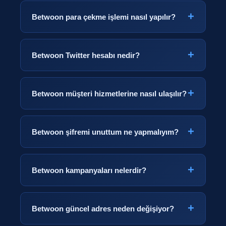
Betwoon banka havalesi, kredi kartı ve kripto para
gibi çeşitli ödeme yöntemlerini desteklemektedir.
Betwoon para çekme işlemi nasıl yapılır?
Betwoon hesabınızdan para çekmek için cüzdanım
bölümüne gidin ve çekim talebinizi oluşturun.
Betwoon Twitter hesabı nedir?
Betwoon güncel adres ve kampanya duyuruları
için resmi Twitter hesabını takip edebilirsiniz.
Betwoon müşteri hizmetlerine nasıl ulaşılır?
Betwoon canlı destek hattı 7/24 hizmet
vermektedir. Siteye girerek canlı sohbet
Betwoon şifremi unuttum ne yapmalıyım?
başlatabilirsiniz.
Betwoon giriş sayfasındaki şifremi unuttum
seçeneğine tıklayarak e-posta adresinize sıfırlama
Betwoon kampanyaları nelerdir?
bağlantısı alabilirsiniz.
Betwoon yatırım bonusu, kayıp bonusu, freespin
ve özel kampanyalar gibi çeşitli promosyonlar
Betwoon güncel adres neden değişiyor?
sunmaktadır.