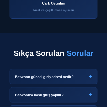
Çark Oyunları
Rulet ve çeşitli masa oyunları
Sıkça Sorulan
Sorular
Betwoon güncel giriş adresi nedir?
Betwoon güncel giriş adresi
tr.453betwoonresmi.com olarak güncellenmektedir.
Betwoon'a nasıl giriş yapılır?
Siteye erişim sorunu yaşadığınızda bu adresi
kullanabilirsiniz.
Betwoon'a giriş yapmak için güncel adresi