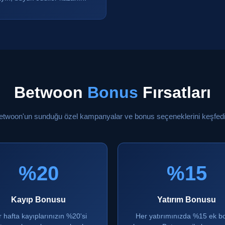
Betwoon
Bonus
Fırsatları
etwoon'un sunduğu özel kampanyalar ve bonus seçeneklerini keşfedi
%20
%15
Kayıp Bonusu
Yatırım Bonusu
 hafta kayıplarınızın %20'si
Her yatırımınızda %15 ek b