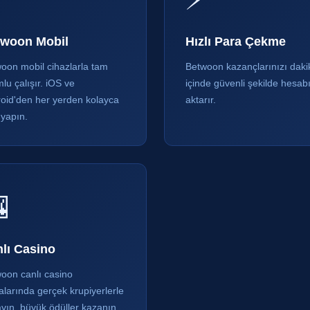
twoon Mobil
Hızlı Para Çekme
oon mobil cihazlarla tam
Betwoon kazançlarınızı daki
lu çalışır. iOS ve
içinde güvenli şekilde hesab
oid'den her yerden kolayca
aktarır.
 yapın.

lı Casino
oon canlı casino
larında gerçek krupiyerlerle
yın, büyük ödüller kazanın.