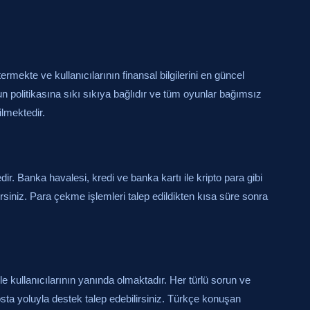
rmekte ve kullanıcılarının finansal bilgilerini en güncel
un politikasına sıkı sıkıya bağlıdır ve tüm oyunlar bağımsız
ilmektedir.
. Banka havalesi, kredi ve banka kartı ile kripto para gibi
rsiniz. Para çekme işlemleri talep edildikten kısa süre sonra
e kullanıcılarının yanında olmaktadır. Her türlü sorun ve
osta yoluyla destek talep edebilirsiniz. Türkçe konuşan