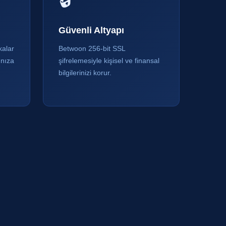
Güvenli Altyapı
kalar
Betwoon 256-bit SSL
ınıza
şifrelemesiyle kişisel ve finansal
bilgilerinizi korur.