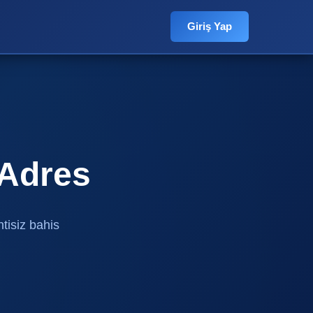
Giriş Yap
Adres
tisiz bahis