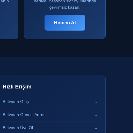
manın
hediye. Betwoon slot oyunlarında
çevrimsiz kazan.
Hemen Al
Hızlı Erişim
Betwoon Giriş
Betwoon Güncel Adres
Betwoon Üye Ol